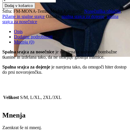
srajca
Dodaj v košarico
za
Šifra:
FM-MONA-TemnoModra
Kategoriji:
Nosečniška oblačila
,
nosečnice
Pižame in spalne srajce
Oznaki:
spalna srajca za dojenje
,
spalna
in
srajca za nosečnice
dojenje
-
Opis
Temno
Dodatne podrobnosti
Modra
Mnenja (0)
količina
Spalna srajca za nosečnice
je narejena iz najboljše bombažne
tkanine in izdelana tako, da ne omejuje gibanja mamice.
Spalna srajca za dojenje
je narejena tako, da omogoči hiter dostop
do prsi novorojenčku.
Velikost
S/M, L/XL, 2XL/3XL
Mnenja
Zaenkrat še ni mnenj.