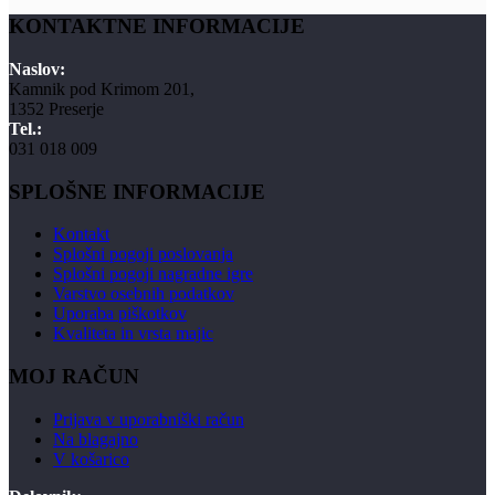
KONTAKTNE INFORMACIJE
Naslov:
Kamnik pod Krimom 201,
1352 Preserje
Tel.:
031 018 009
SPLOŠNE INFORMACIJE
Kontakt
Splošni pogoji poslovanja
Splošni pogoji nagradne igre
Varstvo osebnih podatkov
Uporaba piškotkov
Kvaliteta in vrsta majic
MOJ RAČUN
Prijava v uporabniški račun
Na blagajno
V košarico