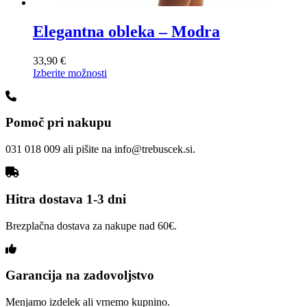
Elegantna obleka – Modra
33,90
€
Ta
Izberite možnosti
izdelek
ima
več
Pomoč pri nakupu
različic.
Možnosti
lahko
031 018 009 ali pišite na info@trebuscek.si.
izberete
na
strani
izdelka
Hitra dostava 1-3 dni
Brezplačna dostava za nakupe nad 60€.
Garancija na zadovoljstvo
Menjamo izdelek ali vrnemo kupnino.