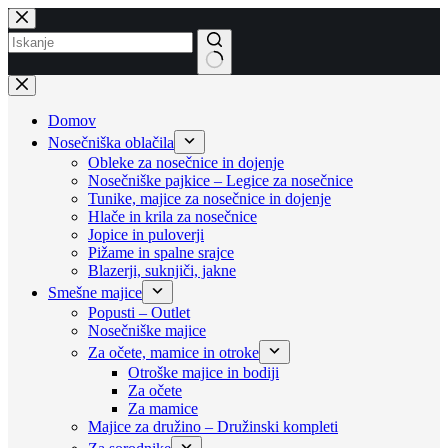
Skip
to
content
No
results
Domov
Nosečniška oblačila
Obleke za nosečnice in dojenje
Nosečniške pajkice – Legice za nosečnice
Tunike, majice za nosečnice in dojenje
Hlače in krila za nosečnice
Jopice in puloverji
Pižame in spalne srajce
Blazerji, suknjiči, jakne
Smešne majice
Popusti – Outlet
Nosečniške majice
Za očete, mamice in otroke
Otroške majice in bodiji
Za očete
Za mamice
Majice za družino – Družinski kompleti