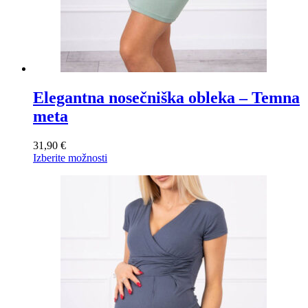
Elegantna nosečniška obleka – Temna
meta
31,90
€
Ta
Izberite možnosti
izdelek
ima
več
različic.
Možnosti
lahko
izberete
na
strani
izdelka