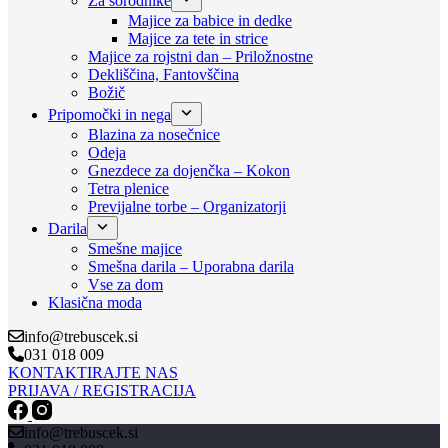
Za sorodnike
Majice za babice in dedke
Majice za tete in strice
Majice za rojstni dan – Priložnostne
Dekliščina, Fantovščina
Božič
Pripomočki in nega
Blazina za nosečnice
Odeja
Gnezdece za dojenčka – Kokon
Tetra plenice
Previjalne torbe – Organizatorji
Darila
Smešne majice
Smešna darila – Uporabna darila
Vse za dom
Klasična moda
info@trebuscek.si
031 018 009
KONTAKTIRAJTE NAS
PRIJAVA / REGISTRACIJA
info@trebuscek.si