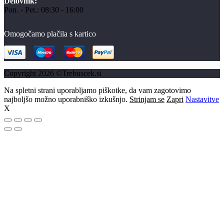
Delovnik:
Pon. - Pet.: 08:30 - 16:00
Omogočamo plačila s kartico
Copyright 2026 ©Trebuscek.si
Na spletni strani uporabljamo piškotke, da vam zagotovimo
najboljšo možno uporabniško izkušnjo.
Strinjam se
Zapri
Nastavitve
X