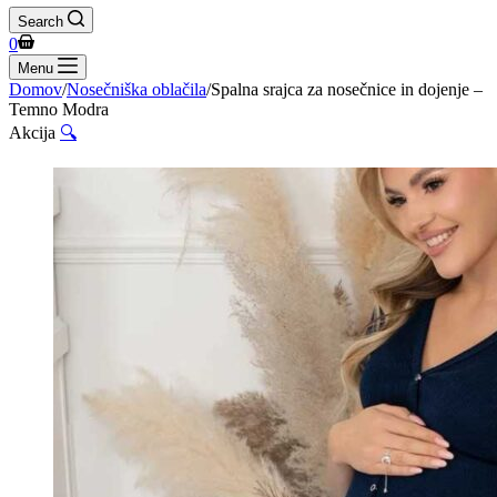
Search
Shopping
0
cart
Menu
Domov
/
Nosečniška oblačila
/
Spalna srajca za nosečnice in dojenje –
Temno Modra
Akcija
🔍