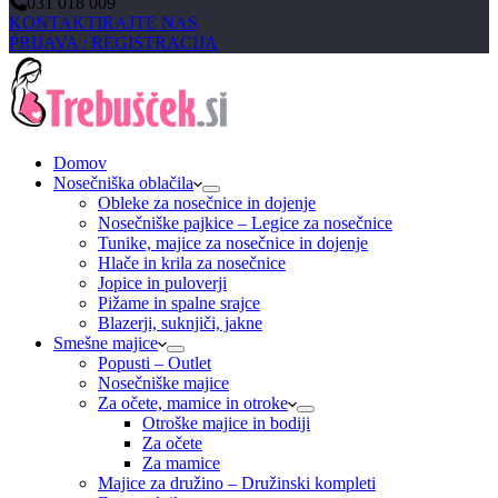
031 018 009
KONTAKTIRAJTE NAS
PRIJAVA / REGISTRACIJA
Domov
Nosečniška oblačila
Obleke za nosečnice in dojenje
Nosečniške pajkice – Legice za nosečnice
Tunike, majice za nosečnice in dojenje
Hlače in krila za nosečnice
Jopice in puloverji
Pižame in spalne srajce
Blazerji, suknjiči, jakne
Smešne majice
Popusti – Outlet
Nosečniške majice
Za očete, mamice in otroke
Otroške majice in bodiji
Za očete
Za mamice
Majice za družino – Družinski kompleti