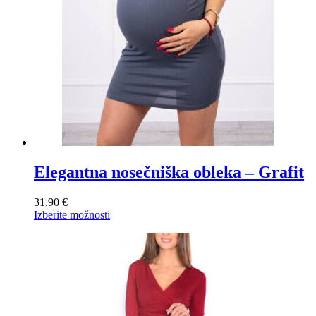
Elegantna nosečniška obleka – Grafit
31,90
€
Ta
Izberite možnosti
izdelek
ima
več
različic.
Možnosti
lahko
izberete
na