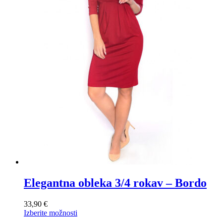
strani
izdelka
Elegantna obleka 3/4 rokav – Bordo
33,90
€
Ta
Izberite možnosti
izdelek