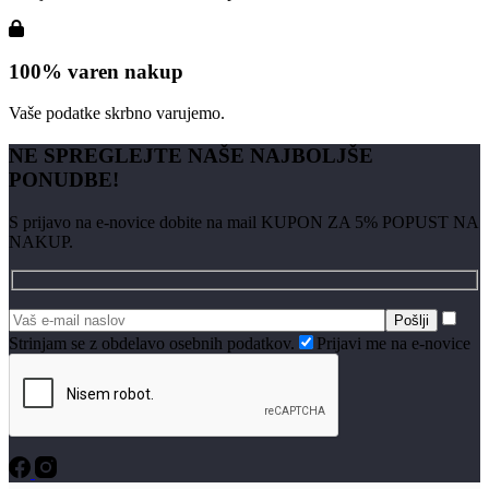
100% varen nakup
Vaše podatke skrbno varujemo.
NE SPREGLEJTE NAŠE NAJBOLJŠE
PONUDBE!
S prijavo na e-novice dobite na mail KUPON ZA 5% POPUST NA
NAKUP.
Strinjam se z obdelavo osebnih podatkov.
Prijavi me na e-novice