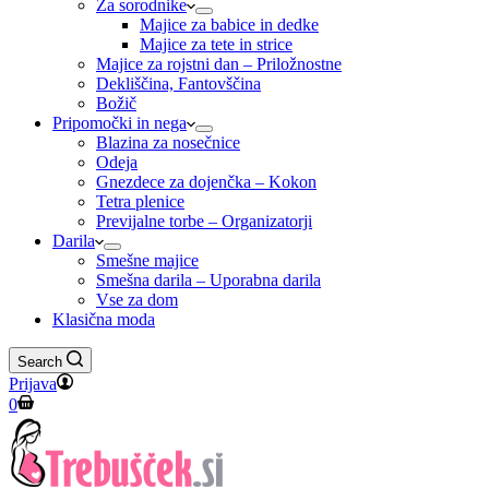
Za sorodnike
Majice za babice in dedke
Majice za tete in strice
Majice za rojstni dan – Priložnostne
Dekliščina, Fantovščina
Božič
Pripomočki in nega
Blazina za nosečnice
Odeja
Gnezdece za dojenčka – Kokon
Tetra plenice
Previjalne torbe – Organizatorji
Darila
Smešne majice
Smešna darila – Uporabna darila
Vse za dom
Klasična moda
Search
Prijava
Shopping
0
cart