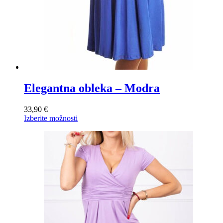
Elegantna obleka – Modra
33,90
€
Ta
Izberite možnosti
izdelek
ima
več
različic.
Možnosti
lahko
izberete
na
strani
izdelka