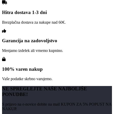
na
strani
izdelka
Hitra dostava 1-3 dni
Brezplačna dostava za nakupe nad 60€.
Garancija na zadovoljstvo
Menjamo izdelek ali vrnemo kupnino.
100% varen nakup
Vaše podatke skrbno varujemo.
NE SPREGLEJTE NAŠE NAJBOLJŠE
PONUDBE!
S prijavo na e-novice dobite na mail KUPON ZA 5% POPUST NA
NAKUP.