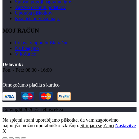
Splošni pogoji nagradne igre
Varstvo osebnih podatkov
Uporaba piškotkov
Kvaliteta in vrsta majic
MOJ RAČUN
Prijava v uporabniški račun
Na blagajno
V košarico
Delovnik:
Pon. - Pet.: 08:30 - 16:00
Omogočamo plačila s kartico
Copyright 2026 ©Trebuscek.si
Na spletni strani uporabljamo piškotke, da vam zagotovimo
najboljšo možno uporabniško izkušnjo.
Strinjam se
Zapri
Nastavitve
X