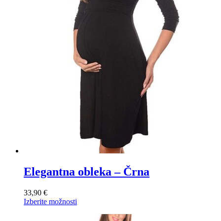
Elegantna obleka – Črna
33,90
€
Ta
Izberite možnosti
izdelek
ima