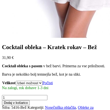
Cocktail obleka – Kratek rokav – Bež
31,90
€
Cocktail obleka s pasom
v bež barvi. Primerna za vse priložnosti.
Barva je nekoliko bolj temnejša bež, kot je na sliki.
Velikost
Počisti
Na zalogi, rok dobave 1-3 dni
Cocktail
obleka
Dodaj v košarico
-
Šifra:
5416-Bež
Kategoriji:
Nosečniška oblačila
,
Obleke za