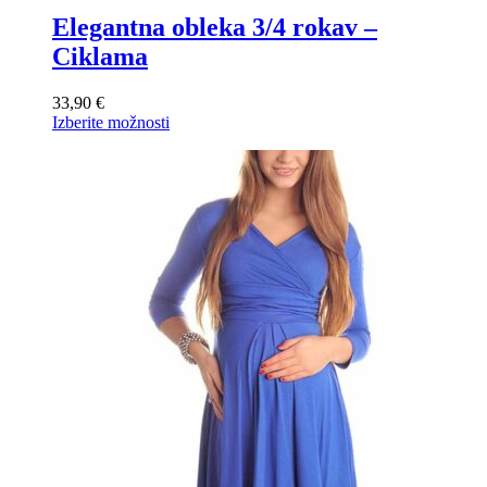
Elegantna obleka 3/4 rokav –
Ciklama
33,90
€
Ta
Izberite možnosti
izdelek
ima
več
različic.
Možnosti
lahko
izberete
na
strani
izdelka