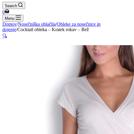
Search
Shopping
0
cart
Menu
Domov
/
Nosečniška oblačila
/
Obleke za nosečnice in
dojenje
/
Cocktail obleka – Kratek rokav – Bež
🔍