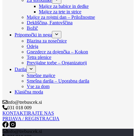
Za sorodnike
Majice za babice in dedke
Majice za tete in strice
Majice za rojstni dan – Priložnostne
Dekliščina, Fantovščina
Božič
Pripomočki in nega
Blazina za nosečnice
Odeja
Gnezdece za dojenčka – Kokon
Tetra plenice
Previjalne torbe – Organizatorji
Darila
Smešne majice
Smešna darila – Uporabna darila
Vse za dom
Klasična moda
info@trebuscek.si
031 018 009
KONTAKTIRAJTE NAS
PRIJAVA / REGISTRACIJA
info@trebuscek.si