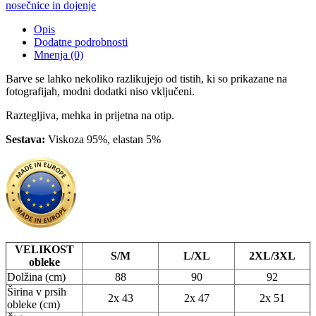
Kratek
nosečnice in dojenje
rokav
-
Opis
Bež
Dodatne podrobnosti
količina
Mnenja (0)
Barve se lahko nekoliko razlikujejo od tistih, ki so prikazane na
fotografijah, modni dodatki niso vključeni.
Raztegljiva, mehka in prijetna na otip.
Sestava:
Viskoza 95%, elastan 5%
VELIKOST
S/M
L/XL
2XL/3XL
obleke
Dolžina (cm)
88
90
92
Širina v prsih
2x 43
2x 47
2x 51
obleke (cm)