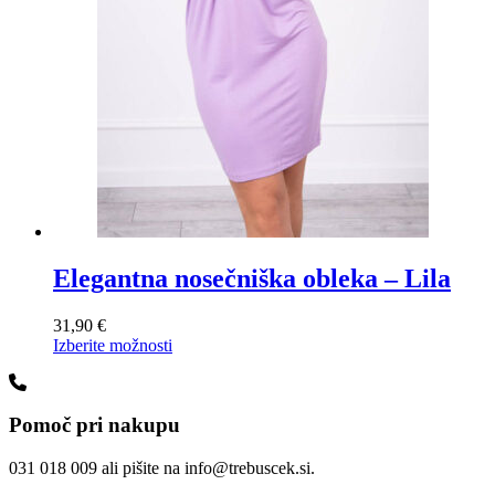
Elegantna nosečniška obleka – Lila
31,90
€
Ta
Izberite možnosti
izdelek
ima
več
Pomoč pri nakupu
različic.
Možnosti
lahko
031 018 009 ali pišite na info@trebuscek.si.
izberete