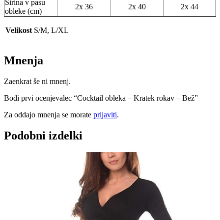
Širina v pasu
2x 36
2x 40
2x 44
obleke (cm)
Velikost
S/M, L/XL
Mnenja
Zaenkrat še ni mnenj.
Bodi prvi ocenjevalec “Cocktail obleka – Kratek rokav – Bež”
Za oddajo mnenja se morate
prijaviti
.
Podobni izdelki