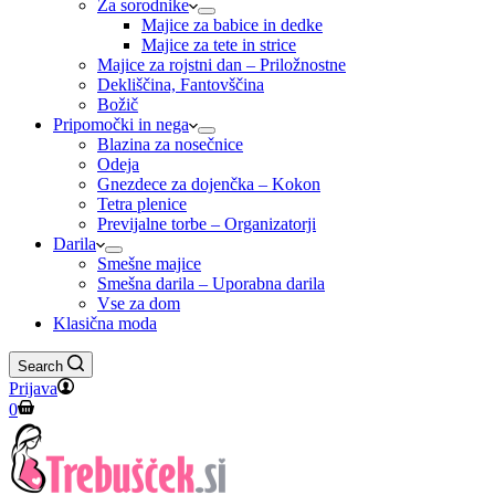
Za sorodnike
Majice za babice in dedke
Majice za tete in strice
Majice za rojstni dan – Priložnostne
Dekliščina, Fantovščina
Božič
Pripomočki in nega
Blazina za nosečnice
Odeja
Gnezdece za dojenčka – Kokon
Tetra plenice
Previjalne torbe – Organizatorji
Darila
Smešne majice
Smešna darila – Uporabna darila
Vse za dom
Klasična moda
Search
Prijava
Shopping
0
cart