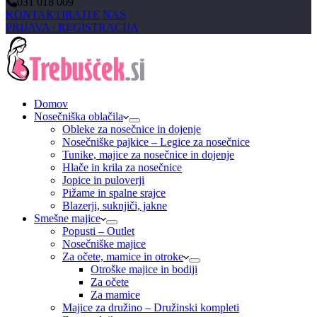
031 018 009
KONTAKTIRAJTE NAS
PRIJAVA / REGISTRACIJA
Domov
Nosečniška oblačila
Obleke za nosečnice in dojenje
Nosečniške pajkice – Legice za nosečnice
Tunike, majice za nosečnice in dojenje
Hlače in krila za nosečnice
Jopice in puloverji
Pižame in spalne srajce
Blazerji, suknjiči, jakne
Smešne majice
Popusti – Outlet
Nosečniške majice
Za očete, mamice in otroke
Otroške majice in bodiji
Za očete
Za mamice
Majice za družino – Družinski kompleti