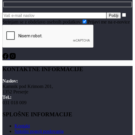
Strinjam se z obdelavo osebnih podatkov.
Prijavi me na e-novice
KONTAKTNE INFORMACIJE
Naslov:
Kamnik pod Krimom 201,
1352 Preserje
Tel.:
031 018 009
SPLOŠNE INFORMACIJE
Kontakt
Splošni pogoji poslovanja