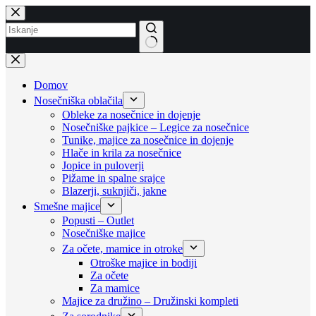
Skip
to
content
No
results
Domov
Nosečniška oblačila
Obleke za nosečnice in dojenje
Nosečniške pajkice – Legice za nosečnice
Tunike, majice za nosečnice in dojenje
Hlače in krila za nosečnice
Jopice in puloverji
Pižame in spalne srajce
Blazerji, suknjiči, jakne
Smešne majice
Popusti – Outlet
Nosečniške majice
Za očete, mamice in otroke
Otroške majice in bodiji
Za očete
Za mamice
Majice za družino – Družinski kompleti