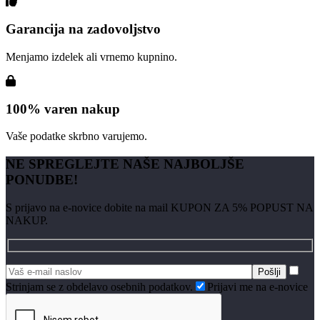
Garancija na zadovoljstvo
Menjamo izdelek ali vrnemo kupnino.
100% varen nakup
Vaše podatke skrbno varujemo.
NE SPREGLEJTE NAŠE NAJBOLJŠE
PONUDBE!
S prijavo na e-novice dobite na mail KUPON ZA 5% POPUST NA
NAKUP.
Strinjam se z obdelavo osebnih podatkov.
Prijavi me na e-novice