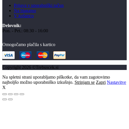
Prijava v uporabniški račun
Na blagajno
V košarico
Delovnik:
Pon. - Pet.: 08:30 - 16:00
Omogočamo plačila s kartico
Copyright 2026 ©Trebuscek.si
Na spletni strani uporabljamo piškotke, da vam zagotovimo
najboljšo možno uporabniško izkušnjo.
Strinjam se
Zapri
Nastavitve
X