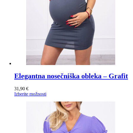
Elegantna nosečniška obleka – Grafit
31,90
€
Ta
Izberite možnosti
izdelek
ima
več
različic.
Možnosti
lahko
izberete