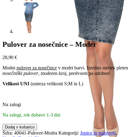
Pulover za nosečnice – Moder
28,90
€
Modni
pulover za nosečnice
v modri barvi. Izredno mehek pleten
nosečniški pulover
, moderen kroj, predvsem pa udoben!
Velikost UNI
(ustreza velikosti S;M in L)
Na zalogi
Na zalogi, rok dobave 1-3 dni
Pulover
Dodaj v košarico
za
Šifra:
40041-Pulover-Modra
Kategoriji:
Jopice in puloverji
,