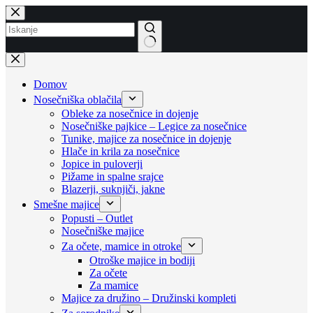
Skip
to
content
No
results
Domov
Nosečniška oblačila
Obleke za nosečnice in dojenje
Nosečniške pajkice – Legice za nosečnice
Tunike, majice za nosečnice in dojenje
Hlače in krila za nosečnice
Jopice in puloverji
Pižame in spalne srajce
Blazerji, suknjiči, jakne
Smešne majice
Popusti – Outlet
Nosečniške majice
Za očete, mamice in otroke
Otroške majice in bodiji
Za očete
Za mamice
Majice za družino – Družinski kompleti