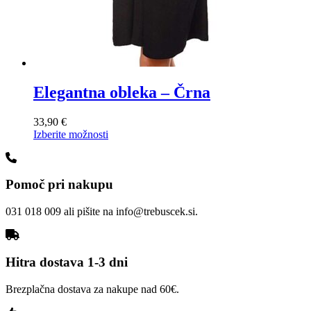
Elegantna obleka – Črna
33,90
€
Ta
Izberite možnosti
izdelek
ima
več
Pomoč pri nakupu
različic.
Možnosti
lahko
031 018 009 ali pišite na info@trebuscek.si.
izberete
na
strani
izdelka
Hitra dostava 1-3 dni
Brezplačna dostava za nakupe nad 60€.