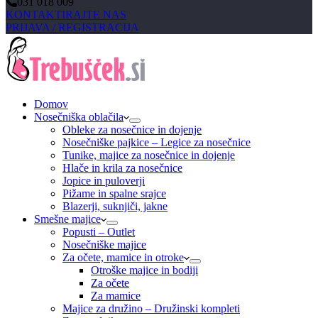
031 018 009
KONTAKTIRAJTE NAS
PRIJAVA / REGISTRACIJA
Domov
Nosečniška oblačila
Obleke za nosečnice in dojenje
Nosečniške pajkice – Legice za nosečnice
Tunike, majice za nosečnice in dojenje
Hlače in krila za nosečnice
Jopice in puloverji
Pižame in spalne srajce
Blazerji, suknjiči, jakne
Smešne majice
Popusti – Outlet
Nosečniške majice
Za očete, mamice in otroke
Otroške majice in bodiji
Za očete
Za mamice
Majice za družino – Družinski kompleti