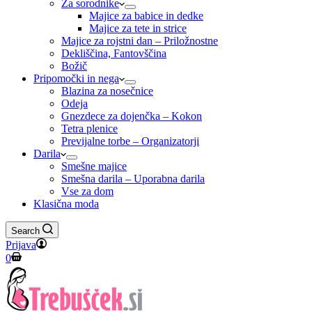
Za sorodnike
Majice za babice in dedke
Majice za tete in strice
Majice za rojstni dan – Priložnostne
Dekliščina, Fantovščina
Božič
Pripomočki in nega
Blazina za nosečnice
Odeja
Gnezdece za dojenčka – Kokon
Tetra plenice
Previjalne torbe – Organizatorji
Darila
Smešne majice
Smešna darila – Uporabna darila
Vse za dom
Klasična moda
Search
Prijava
Shopping
0
cart