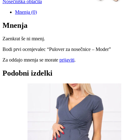
nosečnice
Nosečniška oblačila
-
Moder
Mnenja (0)
količina
Mnenja
Zaenkrat še ni mnenj.
Bodi prvi ocenjevalec “Pulover za nosečnice – Moder”
Za oddajo mnenja se morate
prijaviti
.
Podobni izdelki