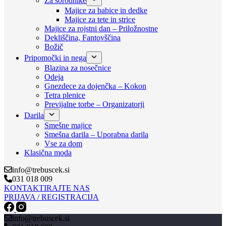
Za sorodnike
Majice za babice in dedke
Majice za tete in strice
Majice za rojstni dan – Priložnostne
Dekliščina, Fantovščina
Božič
Pripomočki in nega
Blazina za nosečnice
Odeja
Gnezdece za dojenčka – Kokon
Tetra plenice
Previjalne torbe – Organizatorji
Darila
Smešne majice
Smešna darila – Uporabna darila
Vse za dom
Klasična moda
info@trebuscek.si
031 018 009
KONTAKTIRAJTE NAS
PRIJAVA / REGISTRACIJA
info@trebuscek.si