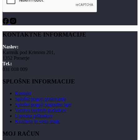
KONTAKTNE INFORMACIJE
Naslov:
Kamnik pod Krimom 201,
1352 Preserje
Tel.:
031 018 009
SPLOŠNE INFORMACIJE
Kontakt
Splošni pogoji poslovanja
Splošni pogoji nagradne igre
Varstvo osebnih podatkov
Uporaba piškotkov
Kvaliteta in vrsta majic
MOJ RAČUN