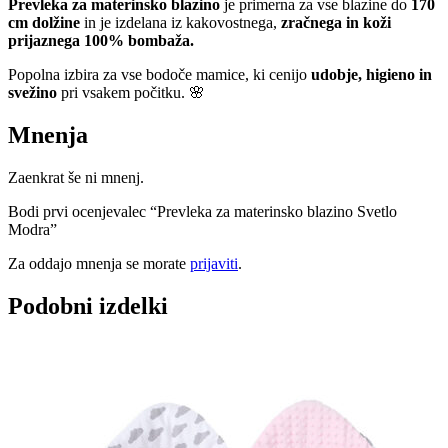
Prevleka za materinsko blazino
je primerna za vse blazine do
170
cm dolžine
in je izdelana iz kakovostnega,
zračnega in koži
prijaznega 100% bombaža.
Popolna izbira za vse bodoče mamice, ki cenijo
udobje, higieno in
svežino
pri vsakem počitku. 🌸
Mnenja
Zaenkrat še ni mnenj.
Bodi prvi ocenjevalec “Prevleka za materinsko blazino Svetlo
Modra”
Za oddajo mnenja se morate
prijaviti
.
Podobni izdelki