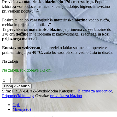
Prevleka za materinsko blazino do 170 cm z zadrgo.
Popolna
izbira za vse bodoče mamice, ki cenijo udobje, higieno in svežino
pri vsakem počitku. 🌸
Poskrbite, da bo vaša najljubša
materinska blazina
vedno sveža,
mehka in prijetna na dotik. 💕
Ta
prevleka za materinsko blazino
je primerna za vse blazine do
170 cm dolžine
in je izdelana iz kakovostnega,
zračnega in koži
prijaznega materiala
.
Enostavno vzdrževanje
– prevleko lahko snamete in operete v
pralnem stroju pri
40 °C
, zato bo vaša blazina vedno čista in dišeča.
Na zalogi
Na zalogi, rok dobave 1-3 dni
Prevleka
za
Dodaj v košarico
materinsko
Šifra:
PREV-BLAZ-SvetloModra
Kategoriji:
Blazina za nosečnice
,
blazino
Pripomočki in nega
Oznaka:
prevleka za blazino
Svetlo
Modra
Opis
količina
Mnenja (0)