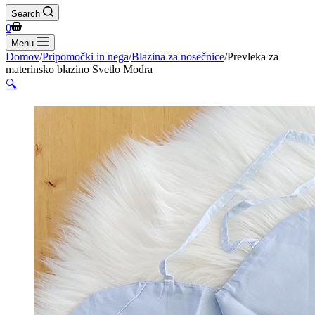
Search
Shopping
0
cart
Menu
Domov
/
Pripomočki in nega
/
Blazina za nosečnice
/
Prevleka za
materinsko blazino Svetlo Modra
🔍