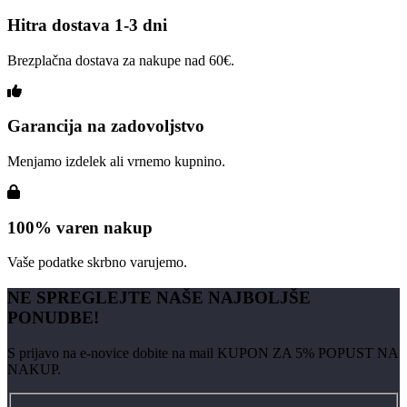
Hitra dostava 1-3 dni
Brezplačna dostava za nakupe nad 60€.
Garancija na zadovoljstvo
Menjamo izdelek ali vrnemo kupnino.
100% varen nakup
Vaše podatke skrbno varujemo.
NE SPREGLEJTE NAŠE NAJBOLJŠE
PONUDBE!
S prijavo na e-novice dobite na mail KUPON ZA 5% POPUST NA
NAKUP.