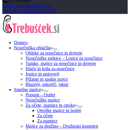
031 018 009
KONTAKTIRAJTE NAS
PRIJAVA / REGISTRACIJA
Domov
Nosečniška oblačila
Obleke za nosečnice in dojenje
Nosečniške pajkice – Legice za nosečnice
Tunike, majice za nosečnice in dojenje
Hlače in krila za nosečnice
Jopice in puloverji
Pižame in spalne srajce
Blazerji, suknjiči, jakne
Smešne majice
Popusti – Outlet
Nosečniške majice
Za očete, mamice in otroke
Otroške majice in bodiji
Za očete
Za mamice
Majice za družino – Družinski kompleti