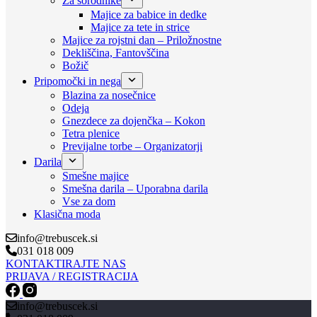
Za sorodnike
Majice za babice in dedke
Majice za tete in strice
Majice za rojstni dan – Priložnostne
Dekliščina, Fantovščina
Božič
Pripomočki in nega
Blazina za nosečnice
Odeja
Gnezdece za dojenčka – Kokon
Tetra plenice
Previjalne torbe – Organizatorji
Darila
Smešne majice
Smešna darila – Uporabna darila
Vse za dom
Klasična moda
info@trebuscek.si
031 018 009
KONTAKTIRAJTE NAS
PRIJAVA / REGISTRACIJA
info@trebuscek.si