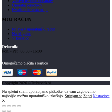
Varstvo osebnih podatkov
Uporaba piškotkov
Kvaliteta in vrsta majic
MOJ RAČUN
Prijava v uporabniški račun
Na blagajno
V košarico
Delovnik:
Pon. - Pet.: 08:30 - 16:00
Omogočamo plačila s kartico
Copyright 2026 ©Trebuscek.si
Na spletni strani uporabljamo piškotke, da vam zagotovimo
najboljšo možno uporabniško izkušnjo.
Strinjam se
Zapri
Nastavitve
X