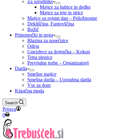
Za sorodnike
Majice za babice in dedke
Majice za tete in strice
Majice za rojstni dan – Priložnostne
Dekliščina, Fantovščina
Božič
Pripomočki in nega
Blazina za nosečnice
Odeja
Gnezdece za dojenčka – Kokon
Tetra plenice
Previjalne torbe – Organizatorji
Darila
Smešne majice
Smešna darila – Uporabna darila
Vse za dom
Klasična moda
Search
Prijava
Shopping
0
cart