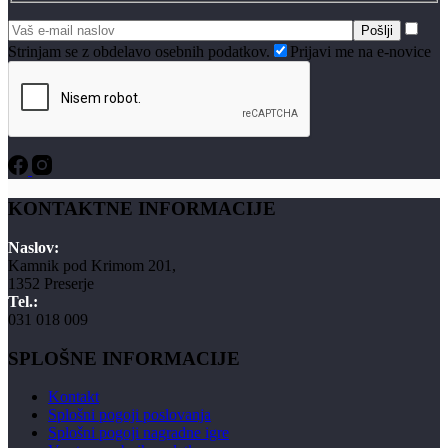
Strinjam se z obdelavo osebnih podatkov.
Prijavi me na e-novice
KONTAKTNE INFORMACIJE
Naslov:
Kamnik pod Krimom 201,
1352 Preserje
Tel.:
031 018 009
SPLOŠNE INFORMACIJE
Kontakt
Splošni pogoji poslovanja
Splošni pogoji nagradne igre