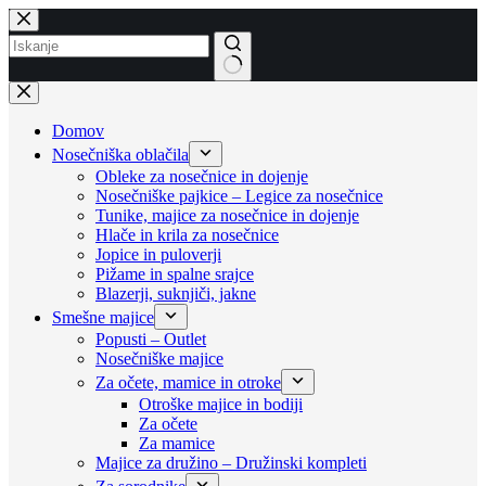
Skip
to
content
No
results
Domov
Nosečniška oblačila
Obleke za nosečnice in dojenje
Nosečniške pajkice – Legice za nosečnice
Tunike, majice za nosečnice in dojenje
Hlače in krila za nosečnice
Jopice in puloverji
Pižame in spalne srajce
Blazerji, suknjiči, jakne
Smešne majice
Popusti – Outlet
Nosečniške majice
Za očete, mamice in otroke
Otroške majice in bodiji
Za očete
Za mamice
Majice za družino – Družinski kompleti