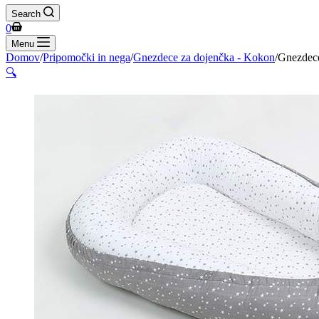
Search
Shopping
0
cart
Menu
Domov
/
Pripomočki in nega
/
Gnezdece za dojenčka - Kokon
/
Gnezdece
🔍