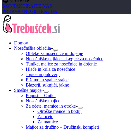
031 018 009
KONTAKTIRAJTE NAS
PRIJAVA / REGISTRACIJA
Domov
Nosečniška oblačila
Obleke za nosečnice in dojenje
Nosečniške pajkice – Legice za nosečnice
Tunike, majice za nosečnice in dojenje
Hlače in krila za nosečnice
Jopice in puloverji
Pižame in spalne srajce
Blazerji, suknjiči, jakne
Smešne majice
Popusti – Outlet
Nosečniške majice
Za očete, mamice in otroke
Otroške majice in bodiji
Za očete
Za mamice
Majice za družino – Družinski kompleti