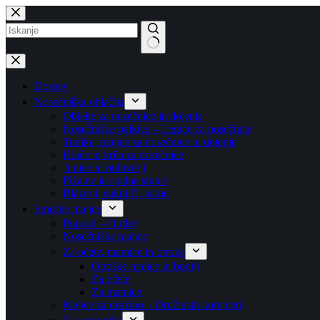
Skip
to
content
No
results
Domov
Nosečniška oblačila
Obleke za nosečnice in dojenje
Nosečniške pajkice – Legice za nosečnice
Tunike, majice za nosečnice in dojenje
Hlače in krila za nosečnice
Jopice in puloverji
Pižame in spalne srajce
Blazerji, suknjiči, jakne
Smešne majice
Popusti – Outlet
Nosečniške majice
Za očete, mamice in otroke
Otroške majice in bodiji
Za očete
Za mamice
Majice za družino – Družinski kompleti