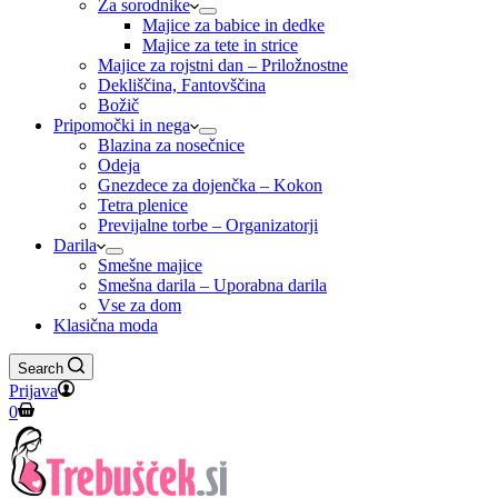
Za sorodnike
Majice za babice in dedke
Majice za tete in strice
Majice za rojstni dan – Priložnostne
Dekliščina, Fantovščina
Božič
Pripomočki in nega
Blazina za nosečnice
Odeja
Gnezdece za dojenčka – Kokon
Tetra plenice
Previjalne torbe – Organizatorji
Darila
Smešne majice
Smešna darila – Uporabna darila
Vse za dom
Klasična moda
Search
Prijava
Shopping
0
cart