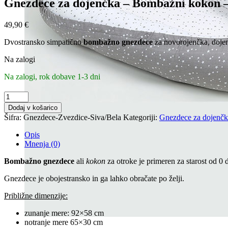
Gnezdece za dojenčka – Bombažni kokon –
49,90
€
Dvostransko simpatično
bombažno gnezdece
za novorojenčka, doje
Na zalogi
Na zalogi, rok dobave 1-3 dni
Gnezdece
za
Dodaj v košarico
dojenčka
Šifra:
Gnezdece-Zvezdice-Siva/Bela
Kategoriji:
Gnezdece za dojenč
-
Bombažni
Opis
kokon
Mnenja (0)
-
Zvezdice
Bombažno gnezdece
ali
kokon
za otroke je primeren za starost od 0 
količina
Gnezdece je obojestransko in ga lahko obračate po želji.
Približne dimenzije:
zunanje mere: 92×58 cm
notranje mere 65×30 cm