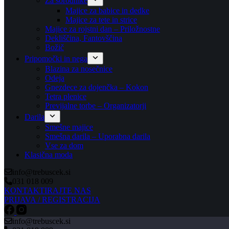
Za sorodnike
Majice za babice in dedke
Majice za tete in strice
Majice za rojstni dan – Priložnostne
Dekliščina, Fantovščina
Božič
Pripomočki in nega
Blazina za nosečnice
Odeja
Gnezdece za dojenčka – Kokon
Tetra plenice
Previjalne torbe – Organizatorji
Darila
Smešne majice
Smešna darila – Uporabna darila
Vse za dom
Klasična moda
info@trebuscek.si
031 018 009
KONTAKTIRAJTE NAS
PRIJAVA / REGISTRACIJA
info@trebuscek.si