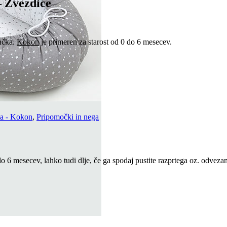
 Zvezdice
nčka.
Kokon
je primeren za starost od 0 do 6 mesecev.
ka - Kokon
,
Pripomočki in nega
do 6 mesecev, lahko tudi dlje, če ga spodaj pustite razprtega oz. odveza