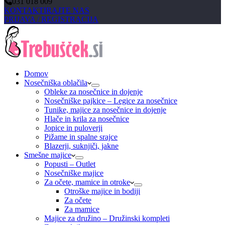
031 018 009
KONTAKTIRAJTE NAS
PRIJAVA / REGISTRACIJA
Domov
Nosečniška oblačila
Obleke za nosečnice in dojenje
Nosečniške pajkice – Legice za nosečnice
Tunike, majice za nosečnice in dojenje
Hlače in krila za nosečnice
Jopice in puloverji
Pižame in spalne srajce
Blazerji, suknjiči, jakne
Smešne majice
Popusti – Outlet
Nosečniške majice
Za očete, mamice in otroke
Otroške majice in bodiji
Za očete
Za mamice
Majice za družino – Družinski kompleti