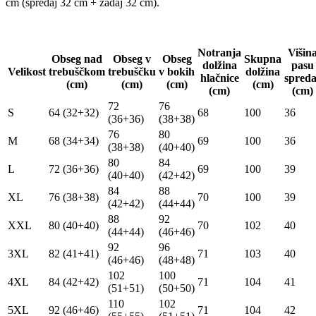
cm (spredaj 32 cm + zadaj 32 cm).
Notranja
Višin
Obseg nad
Obseg v
Obseg
Skupna
dolžina
pasu
Velikost
trebuščkom
trebuščku
v bokih
dolžina
hlačnice
spreda
(cm)
(cm)
(cm)
(cm)
(cm)
(cm)
72
76
S
64 (32+32)
68
100
36
(36+36)
(38+38)
76
80
M
68 (34+34)
69
100
36
(38+38)
(40+40)
80
84
L
72 (36+36)
69
100
39
(40+40)
(42+42)
84
88
XL
76 (38+38)
70
100
39
(42+42)
(44+44)
88
92
XXL
80 (40+40)
70
102
40
(44+44)
(46+46)
92
96
3XL
82 (41+41)
71
103
40
(46+46)
(48+48)
102
100
4XL
84 (42+42)
71
104
41
(51+51)
(50+50)
110
102
5XL
92 (46+46)
71
104
42