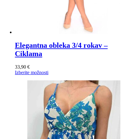
Elegantna obleka 3/4 rokav –
Ciklama
33,90
€
Ta
Izberite možnosti
izdelek
ima
več
različic.
Možnosti
lahko
izberete
na
strani
izdelka