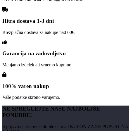
Hitra dostava 1-3 dni
Brezplačna dostava za nakupe nad 60€.
Garancija na zadovoljstvo
Menjamo izdelek ali vrnemo kupnino.
100% varen nakup
Vaše podatke skrbno varujemo.
NE SPREGLEJTE NAŠE NAJBOLJŠE
PONUDBE!
S prijavo na e-novice dobite na mail KUPON ZA 5% POPUST NA