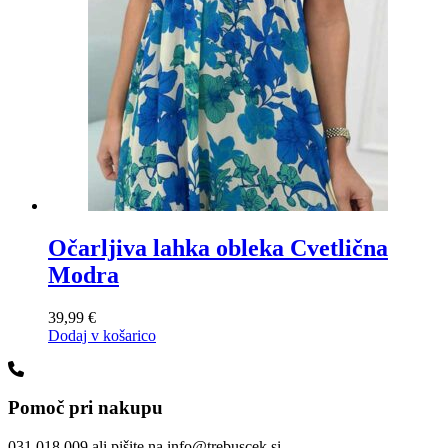
Očarljiva lahka obleka Cvetlična
Modra
39,99
€
Dodaj v košarico
Pomoč pri nakupu
031 018 009 ali pišite na info@trebuscek.si.