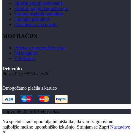
Splošni pogoji poslovanja
Splošni pogoji nagradne igre
Varstvo osebnih podatkov
Uporaba piškotkov
Kvaliteta in vrsta majic
MOJ RAČUN
Prijava v uporabniški račun
Na blagajno
V košarico
Delovnik:
Pon. - Pet.: 08:30 - 16:00
Omogočamo plačila s kartico
Copyright 2026 ©Trebuscek.si
Na spletni strani uporabljamo piškotke, da vam zagotovimo
najboljšo možno uporabniško izkušnjo.
Strinjam se
Zapri
Nastavitve
X