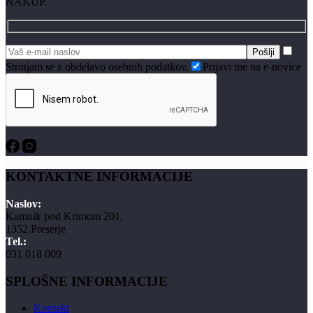
NAKUP.
Strinjam se z obdelavo osebnih podatkov.
Prijavi me na e-novice
KONTAKTNE INFORMACIJE
Naslov:
Kamnik pod Krimom 201,
1352 Preserje
Tel.:
031 018 009
SPLOŠNE INFORMACIJE
Kontakt