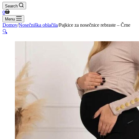
Search
Shopping
0
cart
Menu
Domov
/
Nosečniška oblačila
/
Pajkice za nosečnice rebraste – Črne
🔍