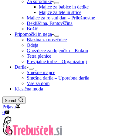
Za sorodnike
Majice za babice in dedke
Majice za tete in strice
Majice za rojstni dan – Priložnostne
Dekliščina, Fantovščina
Božič
Pripomočki in nega
Blazina za nosečnice
Odeja
Gnezdece za dojenčka – Kokon
Tetra plenice
Previjalne torbe – Organizatorji
Darila
Smešne majice
Smešna darila – Uporabna darila
Vse za dom
Klasična moda
Search
Prijava
Shopping
0
cart