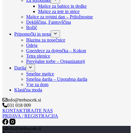
Za sorodnike
Majice za babice in dedke
Majice za tete in strice
Majice za rojstni dan – Priložnostne
Dekliščina, Fantovščina
Božič
Pripomočki in nega
Blazina za nosečnice
Odeja
Gnezdece za dojenčka – Kokon
Tetra plenice
Previjalne torbe – Organizatorji
Darila
Smešne majice
Smešna darila – Uporabna darila
Vse za dom
Klasična moda
info@trebuscek.si
031 018 009
KONTAKTIRAJTE NAS
PRIJAVA / REGISTRACIJA
info@trebuscek.si