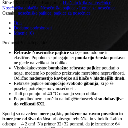
nosečnice
Šifra:
FM-REB-Črne
Kategorije:
Hlače in krila za nosečnice
,
rebraste
Nosečniška oblačila
,
Nosečniške pajkice - Legice za nosečnice
-
Oznaki:
nosečniške pajkice
,
pajkice za nosečnice
Črne
količina
Opis
Dodatne podrobnosti
Mnenja (0)
Prednosti ženskih pajkic:
Rebraste Nosečniške pajkice
so izjemno udobne in
elastične. Popolno se prilegajo ter
poudarijo žensko postavo
ne glede na velikost in obliko.
Visokokakovostne
bombažne rebraste pajkice
poudarijo
noge, medtem ko popolno prekrivajo morebitne nepravilnosti.
Odlično
nadomestijo kavbojke ali hlače v hladnejših dneh.
Rebraste pajkice
omogočajo svobodo gibanja
, ki jo še
posebej potrebujemo v nosečnosti.
Tudi po pranju pri 40 °C ohranijo svojo obliko.
Po predhodnem naročilu na info@trebuscek.si
so dobavljive
do velikosti 6XL.
Spodaj so navedene
mere pajkic, položene na ravno površino in
izmerjene od šiva do šiva
pri obsegu trebuščka in v bokih. Lahko
odstopa +/- 2 cm! Na primer 32+32 pomeni, da je izmerjeno: 64