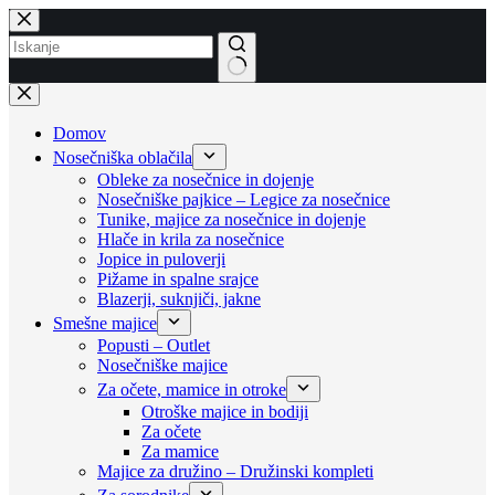
Skip
to
content
No
results
Domov
Nosečniška oblačila
Obleke za nosečnice in dojenje
Nosečniške pajkice – Legice za nosečnice
Tunike, majice za nosečnice in dojenje
Hlače in krila za nosečnice
Jopice in puloverji
Pižame in spalne srajce
Blazerji, suknjiči, jakne
Smešne majice
Popusti – Outlet
Nosečniške majice
Za očete, mamice in otroke
Otroške majice in bodiji
Za očete
Za mamice
Majice za družino – Družinski kompleti