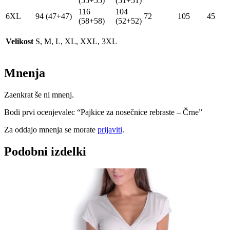
(55+55)
(51+51)
116
104
6XL
94 (47+47)
72
105
45
(58+58)
(52+52)
Velikost
S, M, L, XL, XXL, 3XL
Mnenja
Zaenkrat še ni mnenj.
Bodi prvi ocenjevalec “Pajkice za nosečnice rebraste – Črne”
Za oddajo mnenja se morate
prijaviti
.
Podobni izdelki