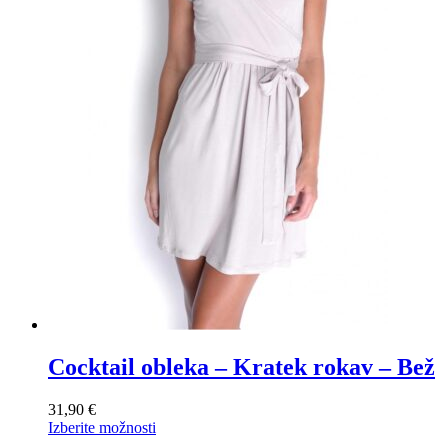
Cocktail obleka – Kratek rokav – Bež
31,90
€
Ta
Izberite možnosti
izdelek