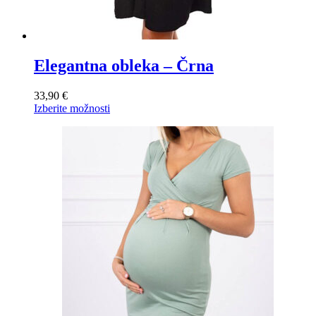
Elegantna obleka – Črna
33,90
€
Ta
Izberite možnosti
izdelek
ima
več
različic.
Možnosti
lahko
izberete
na
strani
izdelka