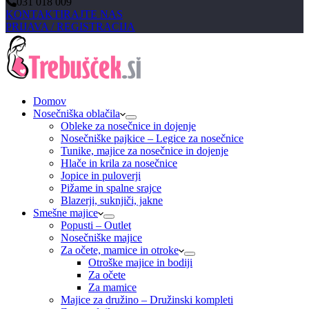
031 018 009
KONTAKTIRAJTE NAS
PRIJAVA / REGISTRACIJA
Domov
Nosečniška oblačila
Obleke za nosečnice in dojenje
Nosečniške pajkice – Legice za nosečnice
Tunike, majice za nosečnice in dojenje
Hlače in krila za nosečnice
Jopice in puloverji
Pižame in spalne srajce
Blazerji, suknjiči, jakne
Smešne majice
Popusti – Outlet
Nosečniške majice
Za očete, mamice in otroke
Otroške majice in bodiji
Za očete
Za mamice
Majice za družino – Družinski kompleti