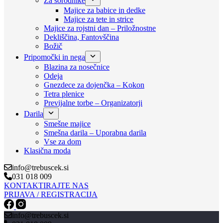
Za sorodnike
Majice za babice in dedke
Majice za tete in strice
Majice za rojstni dan – Priložnostne
Dekliščina, Fantovščina
Božič
Pripomočki in nega
Blazina za nosečnice
Odeja
Gnezdece za dojenčka – Kokon
Tetra plenice
Previjalne torbe – Organizatorji
Darila
Smešne majice
Smešna darila – Uporabna darila
Vse za dom
Klasična moda
info@trebuscek.si
031 018 009
KONTAKTIRAJTE NAS
PRIJAVA / REGISTRACIJA
info@trebuscek.si