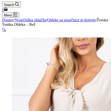
Search
Shopping
0
cart
Menu
Domov
/
Nosečniška oblačila
/
Obleke za nosečnice in dojenje
/
Ženska
Tunika Obleka – Bež
🔍