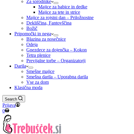
Za sorodnike
Majice za babice in dedke
Majice za tete in strice
Majice za rojstni dan – Priložnostne
Dekliščina, Fantovščina
Božič
Pripomočki in nega
Blazina za nosečnice
Odeja
Gnezdece za dojenčka – Kokon
Tetra plenice
Previjalne torbe – Organizatorji
Darila
Smešne majice
Smešna darila – Uporabna darila
Vse za dom
Klasična moda
Search
Prijava
Shopping
0
cart