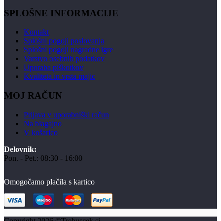
SPLOŠNE INFORMACIJE
Kontakt
Splošni pogoji poslovanja
Splošni pogoji nagradne igre
Varstvo osebnih podatkov
Uporaba piškotkov
Kvaliteta in vrsta majic
MOJ RAČUN
Prijava v uporabniški račun
Na blagajno
V košarico
Delovnik:
Pon. - Pet.: 08:30 - 16:00
Omogočamo plačila s kartico
Copyright 2026 ©Trebuscek.si