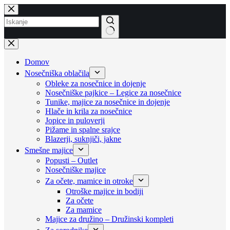
Skip
to
content
No
results
Domov
Nosečniška oblačila
Obleke za nosečnice in dojenje
Nosečniške pajkice – Legice za nosečnice
Tunike, majice za nosečnice in dojenje
Hlače in krila za nosečnice
Jopice in puloverji
Pižame in spalne srajce
Blazerji, suknjiči, jakne
Smešne majice
Popusti – Outlet
Nosečniške majice
Za očete, mamice in otroke
Otroške majice in bodiji
Za očete
Za mamice
Majice za družino – Družinski kompleti