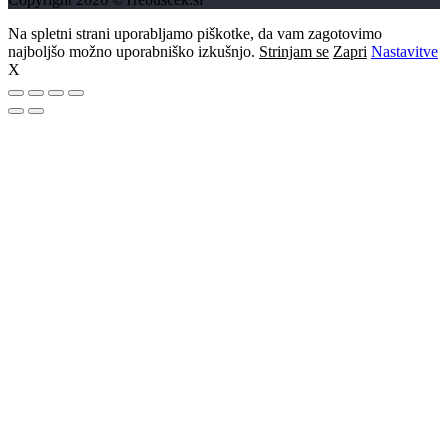
Na spletni strani uporabljamo piškotke, da vam zagotovimo
najboljšo možno uporabniško izkušnjo.
Strinjam se
Zapri
Nastavitve
X