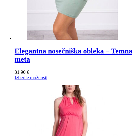
Elegantna nosečniška obleka – Temna
meta
31,90
€
Ta
Izberite možnosti
izdelek
ima
več
različic.
Možnosti
lahko
izberete
na
strani
izdelka