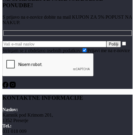
PONUDBE!
S prijavo na e-novice dobite na mail KUPON ZA 5% POPUST NA
NAKUP.
Strinjam se z obdelavo osebnih podatkov.
Prijavi me na e-novice
KONTAKTNE INFORMACIJE
Naslov:
Kamnik pod Krimom 201,
1352 Preserje
Tel.:
031 018 009