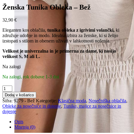
Ženska Tunika Obleka – Bež
32,90
€
Eleganten kos oblačila,
tunika obleka z igrivimi volančki,
ki
združuje udobje in modo. Idealna izbira za ženske, ki si želijo
izstopati s stilom in obenem uživati v lahkotnosti nošenja.
Velikost je univerzalna in je primerna za dame, ki nosijo
velikost S, M ali L.
Na zalogi
Na zalogi, rok dobave 1-3 dni
Ženska
Tunika
Dodaj v košarico
Obleka
Šifra:
9279 - Bež
Kategorije:
Klasična moda
,
Nosečniška oblačila
,
-
Obleke za nosečnice in dojenje
,
Tunike, majice za nosečnice in
Bež
dojenje
količina
Opis
Mnenja (0)