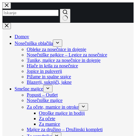
Skip
to
content
No
results
Domov
Nosečniška oblačila
Obleke za nosečnice in dojenje
Nosečniške pajkice – Legice za nosečnice
Tunike, majice za nosečnice in dojenje
Hlače in krila za nosečnice
Jopice in puloverji
Pižame in spalne srajce
Blazerji, suknjiči, jakne
Smešne majice
Popusti – Outlet
Nosečniške majice
Za očete, mamice in otroke
Otroške majice in bodiji
Za očete
Za mamice
Majice za družino – Družinski kompleti