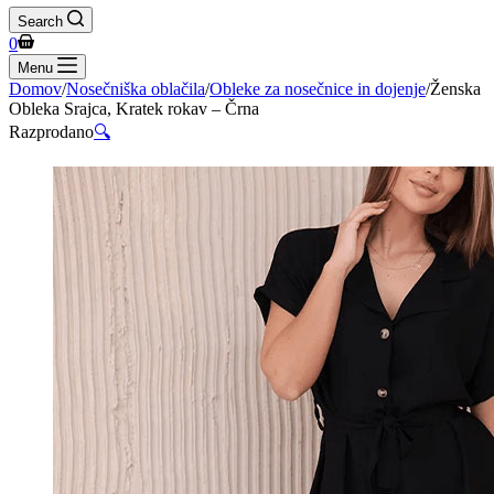
Search
Shopping
0
cart
Menu
Domov
/
Nosečniška oblačila
/
Obleke za nosečnice in dojenje
/
Ženska
Obleka Srajca, Kratek rokav – Črna
Razprodano
🔍