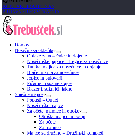
031 018 009
KONTAKTIRAJTE NAS
PRIJAVA / REGISTRACIJA
Domov
Nosečniška oblačila
Obleke za nosečnice in dojenje
Nosečniške pajkice – Legice za nosečnice
Tunike, majice za nosečnice in dojenje
Hlače in krila za nosečnice
Jopice in puloverji
Pižame in spalne srajce
Blazerji, suknjiči, jakne
Smešne majice
Popusti – Outlet
Nosečniške majice
Za očete, mamice in otroke
Otroške majice in bodiji
Za očete
Za mamice
Majice za družino – Družinski kompleti