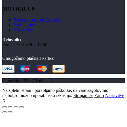
MOJ RAČUN
Prijava v uporabniški račun
Na blagajno
V košarico
Delovnik:
Pon. - Pet.: 08:30 - 16:00
Omogočamo plačila s kartico
Copyright 2026 ©Trebuscek.si
Na spletni strani uporabljamo piškotke, da vam zagotovimo
najboljšo možno uporabniško izkušnjo.
Strinjam se
Zapri
Nastavitve
X