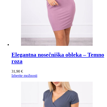
Elegantna nosečniška obleka – Temno
roza
31,90
€
Ta
Izberite možnosti
izdelek
ima
več
različic.
Možnosti
lahko
izberete