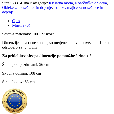
Šifra:
6331-Črna
Kategorije:
Klasična moda
,
Nosečniška oblačila
,
Obleke za nosečnice in dojenje
,
Tunike, majice za nosečnice in
dojenje
Opis
Mnenja (0)
Sestava materiala: 100% viskoza
Dimenzije, navedene spodaj, so merjene na ravni površini in lahko
odstopajo za +/- 1 cm.
Za pridobitev obsega dimenzije pomnožite širino z 2:
Širina pod pazduhami: 56 cm
Skupna dolžina: 108 cm
Širina bokov: 63 cm