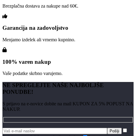
Brezplačna dostava za nakupe nad 60€.
Garancija na zadovoljstvo
Menjamo izdelek ali vrnemo kupnino.
100% varen nakup
Vaše podatke skrbno varujemo.
NE SPREGLEJTE NAŠE NAJBOLJŠE
PONUDBE!
S prijavo na e-novice dobite na mail KUPON ZA 5% POPUST NA
NAKUP.