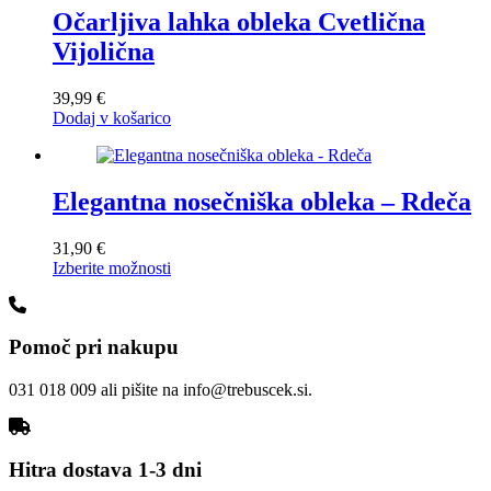
različic.
Očarljiva lahka obleka Cvetlična
Možnosti
Vijolična
lahko
izberete
na
39,99
€
strani
Dodaj v košarico
izdelka
Elegantna nosečniška obleka – Rdeča
31,90
€
Ta
Izberite možnosti
izdelek
ima
več
Pomoč pri nakupu
različic.
Možnosti
lahko
031 018 009 ali pišite na info@trebuscek.si.
izberete
na
strani
izdelka
Hitra dostava 1-3 dni