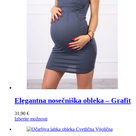
na
strani
izdelka
Elegantna nosečniška obleka – Grafit
31,90
€
Ta
Izberite možnosti
izdelek
ima
več