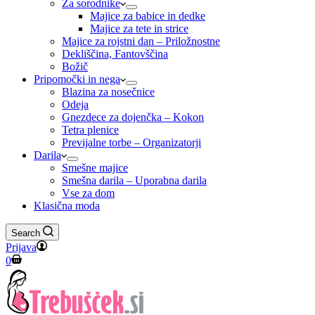
Za sorodnike
Majice za babice in dedke
Majice za tete in strice
Majice za rojstni dan – Priložnostne
Dekliščina, Fantovščina
Božič
Pripomočki in nega
Blazina za nosečnice
Odeja
Gnezdece za dojenčka – Kokon
Tetra plenice
Previjalne torbe – Organizatorji
Darila
Smešne majice
Smešna darila – Uporabna darila
Vse za dom
Klasična moda
Search
Prijava
Shopping
0
cart