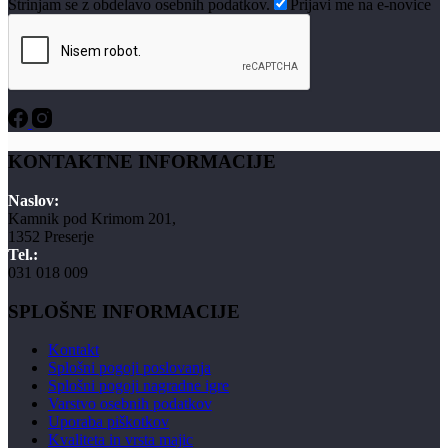
Strinjam se z obdelavo osebnih podatkov.
Prijavi me na e-novice
KONTAKTNE INFORMACIJE
Naslov:
Kamnik pod Krimom 201,
1352 Preserje
Tel.:
031 018 009
SPLOŠNE INFORMACIJE
Kontakt
Splošni pogoji poslovanja
Splošni pogoji nagradne igre
Varstvo osebnih podatkov
Uporaba piškotkov
Kvaliteta in vrsta majic