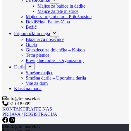
Za sorodnike
Majice za babice in dedke
Majice za tete in strice
Majice za rojstni dan – Priložnostne
Dekliščina, Fantovščina
Božič
Pripomočki in nega
Blazina za nosečnice
Odeja
Gnezdece za dojenčka – Kokon
Tetra plenice
Previjalne torbe – Organizatorji
Darila
Smešne majice
Smešna darila – Uporabna darila
Vse za dom
Klasična moda
info@trebuscek.si
031 018 009
KONTAKTIRAJTE NAS
PRIJAVA / REGISTRACIJA
info@trebuscek.si