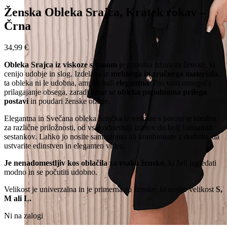
Ženska Obleka Srajca, Kratek rokav –
Črna
34,99
€
Obleka Srajca iz viskoze s pasom
je popolna izbira za ženske, ki
cenijo udobje in slog. Izdelana iz
mehkega in zračnega materiala
,
ta obleka ni le udobna, ampak tudi
elegantna
. Pas vam omogoča
prilagajanje obsega, zaradi česar se
obleka popolnoma prilega
postavi
in poudari ženske obline.
Elegantna in Svečana obleka Srajčka iz viskoze s pasom je idealna
za različne priložnosti, od vsakodnevnih izletov do bolj formalnih
sestankov. Lahko jo nosite samostojno ali kombinirate z dodatki, da
ustvarite edinstven in eleganten videz.
Je nenadomestljiv kos oblačila za vsako žensko
, ki želi izgledati
modno in se počutiti udobno.
Velikost je univerzalna in je primerna za ženske, ki nosijo velikost
S,
M ali L.
Ni na zalogi