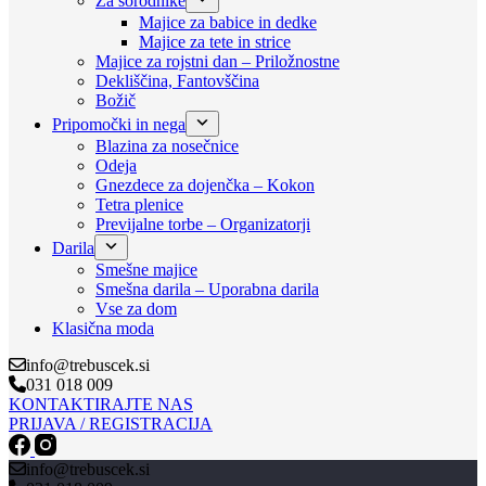
Za sorodnike
Majice za babice in dedke
Majice za tete in strice
Majice za rojstni dan – Priložnostne
Dekliščina, Fantovščina
Božič
Pripomočki in nega
Blazina za nosečnice
Odeja
Gnezdece za dojenčka – Kokon
Tetra plenice
Previjalne torbe – Organizatorji
Darila
Smešne majice
Smešna darila – Uporabna darila
Vse za dom
Klasična moda
info@trebuscek.si
031 018 009
KONTAKTIRAJTE NAS
PRIJAVA / REGISTRACIJA
info@trebuscek.si