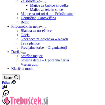
Za sorodnike
Majice za babice in dedke
Majice za tete in strice
Majice za rojstni dan – Priložnostne
Dekliščina, Fantovščina
Božič
Pripomočki in nega
Blazina za nosečnice
Odeja
Gnezdece za dojenčka – Kokon
Tetra plenice
Previjalne torbe – Organizatorji
Darila
Smešne majice
Smešna darila – Uporabna darila
Vse za dom
Klasična moda
Search
Prijava
Shopping
0
cart