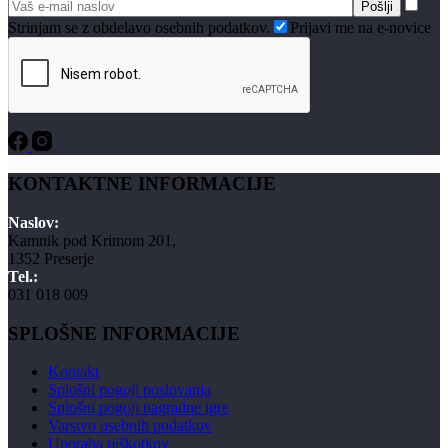
Strinjam se z obdelavo osebnih podatkov.
Prijavi me na e-novice
KONTAKTNE INFORMACIJE
Naslov:
Kamnik pod Krimom 201,
1352 Preserje
Tel.:
031 018 009
SPLOŠNE INFORMACIJE
Kontakt
Splošni pogoji poslovanja
Splošni pogoji nagradne igre
Varstvo osebnih podatkov
Uporaba piškotkov