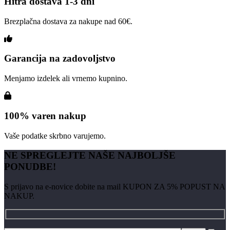
Hitra dostava 1-3 dni
Brezplačna dostava za nakupe nad 60€.
Garancija na zadovoljstvo
Menjamo izdelek ali vrnemo kupnino.
100% varen nakup
Vaše podatke skrbno varujemo.
NE SPREGLEJTE NAŠE NAJBOLJŠE
PONUDBE!
S prijavo na e-novice dobite na mail KUPON ZA 5% POPUST NA
NAKUP.