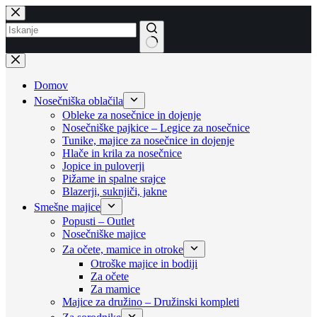
Skip
to
content
No
results
Domov
Nosečniška oblačila
Obleke za nosečnice in dojenje
Nosečniške pajkice – Legice za nosečnice
Tunike, majice za nosečnice in dojenje
Hlače in krila za nosečnice
Jopice in puloverji
Pižame in spalne srajce
Blazerji, suknjiči, jakne
Smešne majice
Popusti – Outlet
Nosečniške majice
Za očete, mamice in otroke
Otroške majice in bodiji
Za očete
Za mamice
Majice za družino – Družinski kompleti