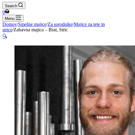
Search
Shopping
0
cart
Menu
Domov
/
Smešne majice
/
Za sorodnike
/
Majice za tete in
strice
/
Zabavna majica – Brat, Stric
🔍