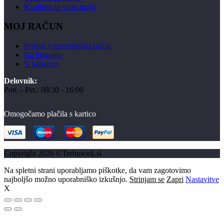
Kvaliteta in vrsta majic
MOJ RAČUN
Prijava v uporabniški račun
Na blagajno
V košarico
Delovnik:
Pon. - Pet.: 08:30 - 16:00
Omogočamo plačila s kartico
Copyright 2026 ©Trebuscek.si
Na spletni strani uporabljamo piškotke, da vam zagotovimo
najboljšo možno uporabniško izkušnjo.
Strinjam se
Zapri
Nastavitve
X