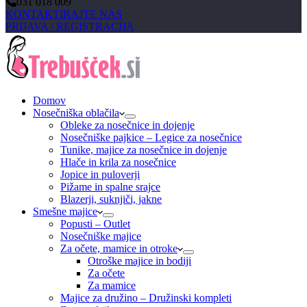
031 018 009
KONTAKTIRAJTE NAS
PRIJAVA / REGISTRACIJA
Domov
Nosečniška oblačila
Obleke za nosečnice in dojenje
Nosečniške pajkice – Legice za nosečnice
Tunike, majice za nosečnice in dojenje
Hlače in krila za nosečnice
Jopice in puloverji
Pižame in spalne srajce
Blazerji, suknjiči, jakne
Smešne majice
Popusti – Outlet
Nosečniške majice
Za očete, mamice in otroke
Otroške majice in bodiji
Za očete
Za mamice
Majice za družino – Družinski kompleti