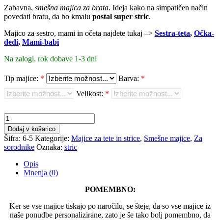
Zabavna,
smešna majica za brata
. Ideja kako na simpatičen način
povedati bratu, da bo kmalu
postal super stric
.
Majico za sestro, mami in očeta najdete tukaj –>
Sestra-teta
,
Očka-
dedi
,
Mami-babi
Na zalogi, rok dobave 1-3 dni
Tip majice:
*
Barva:
*
Velikost:
*
Zabavna
majica
Dodaj v košarico
-
Šifra:
6-5
Kategorije:
Majice za tete in strice
,
Smešne majice
,
Za
Brat,
sorodnike
Oznaka:
stric
Stric
količina
Opis
Mnenja (0)
POMEMBNO:
Ker se vse majice tiskajo po naročilu, se šteje, da so vse majice iz
naše ponudbe personalizirane, zato je še tako bolj pomembno, da