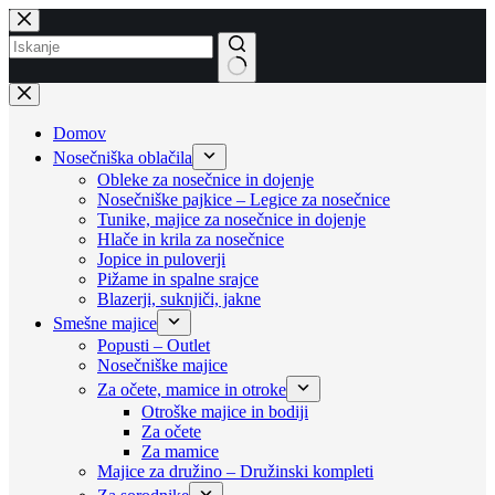
Skip
to
content
No
results
Domov
Nosečniška oblačila
Obleke za nosečnice in dojenje
Nosečniške pajkice – Legice za nosečnice
Tunike, majice za nosečnice in dojenje
Hlače in krila za nosečnice
Jopice in puloverji
Pižame in spalne srajce
Blazerji, suknjiči, jakne
Smešne majice
Popusti – Outlet
Nosečniške majice
Za očete, mamice in otroke
Otroške majice in bodiji
Za očete
Za mamice
Majice za družino – Družinski kompleti