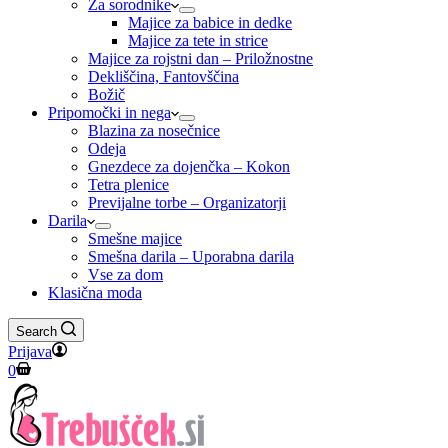
Za sorodnike
Majice za babice in dedke
Majice za tete in strice
Majice za rojstni dan – Priložnostne
Dekliščina, Fantovščina
Božič
Pripomočki in nega
Blazina za nosečnice
Odeja
Gnezdece za dojenčka – Kokon
Tetra plenice
Previjalne torbe – Organizatorji
Darila
Smešne majice
Smešna darila – Uporabna darila
Vse za dom
Klasična moda
Search
Prijava
Shopping
0
cart