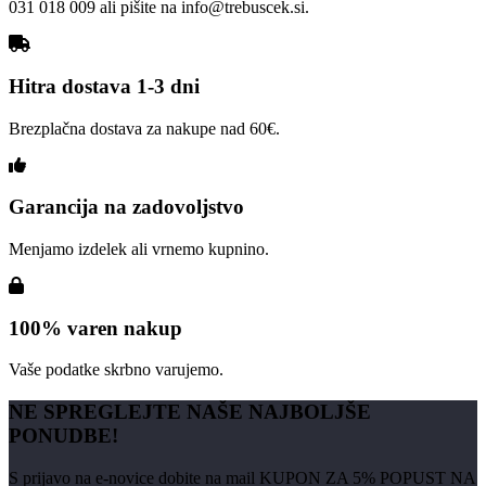
031 018 009 ali pišite na info@trebuscek.si.
Hitra dostava 1-3 dni
Brezplačna dostava za nakupe nad 60€.
Garancija na zadovoljstvo
Menjamo izdelek ali vrnemo kupnino.
100% varen nakup
Vaše podatke skrbno varujemo.
NE SPREGLEJTE NAŠE NAJBOLJŠE
PONUDBE!
S prijavo na e-novice dobite na mail KUPON ZA 5% POPUST NA