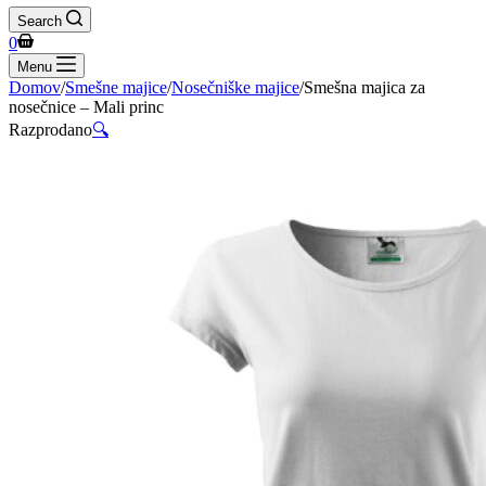
Search
Shopping
0
cart
Menu
Domov
/
Smešne majice
/
Nosečniške majice
/
Smešna majica za
nosečnice – Mali princ
Razprodano
🔍