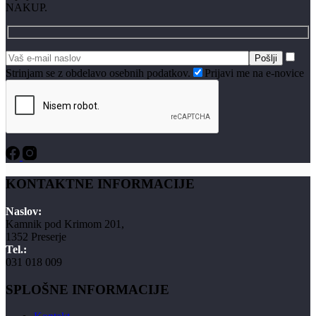
NAKUP.
Strinjam se z obdelavo osebnih podatkov.
Prijavi me na e-novice
KONTAKTNE INFORMACIJE
Naslov:
Kamnik pod Krimom 201,
1352 Preserje
Tel.:
031 018 009
SPLOŠNE INFORMACIJE