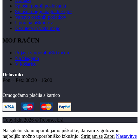
Kontakt
Splošni pogoji poslovanja
Splošni pogoji nagradne igre
Varstvo osebnih podatkov
Uporaba piškotkov
Kvaliteta in vrsta majic
MOJ RAČUN
Prijava v uporabniški račun
Na blagajno
V košarico
Delovnik:
Pon. - Pet.: 08:30 - 16:00
Omogočamo plačila s kartico
Copyright 2026 ©Trebuscek.si
Na spletni strani uporabljamo piškotke, da vam zagotovimo
najboljšo možno uporabniško izkušnjo.
Strinjam se
Zapri
Nastavitve