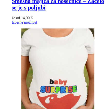
Smešna majica za nosečnice – Začelo
se je s poljubi
že od
14,90
€
Izberite možnost