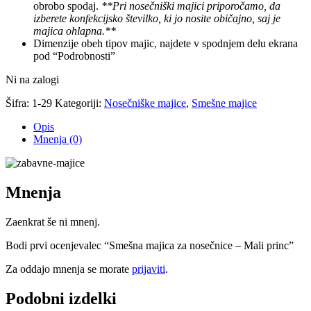
obrobo spodaj.
**Pri nosečniški majici priporočamo, da
izberete konfekcijsko številko, ki jo nosite običajno, saj je
majica ohlapna.**
Dimenzije obeh tipov majic, najdete v spodnjem delu ekrana
pod “Podrobnosti”
Ni na zalogi
Šifra:
1-29
Kategoriji:
Nosečniške majice
,
Smešne majice
Opis
Mnenja (0)
Mnenja
Zaenkrat še ni mnenj.
Bodi prvi ocenjevalec “Smešna majica za nosečnice – Mali princ”
Za oddajo mnenja se morate
prijaviti
.
Podobni izdelki