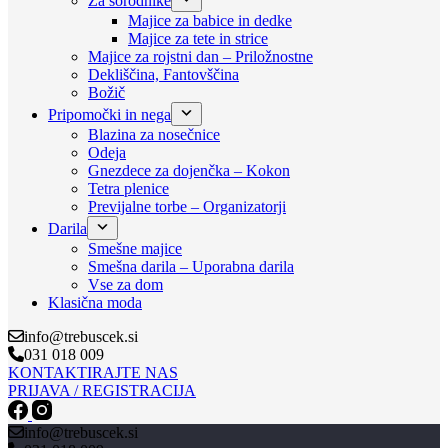
Za sorodnike
Majice za babice in dedke
Majice za tete in strice
Majice za rojstni dan – Priložnostne
Dekliščina, Fantovščina
Božič
Pripomočki in nega
Blazina za nosečnice
Odeja
Gnezdece za dojenčka – Kokon
Tetra plenice
Previjalne torbe – Organizatorji
Darila
Smešne majice
Smešna darila – Uporabna darila
Vse za dom
Klasična moda
info@trebuscek.si
031 018 009
KONTAKTIRAJTE NAS
PRIJAVA / REGISTRACIJA
info@trebuscek.si