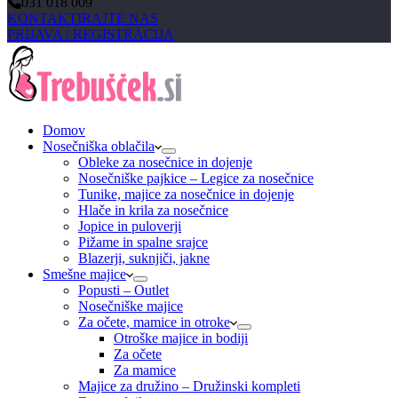
031 018 009
KONTAKTIRAJTE NAS
PRIJAVA / REGISTRACIJA
Domov
Nosečniška oblačila
Obleke za nosečnice in dojenje
Nosečniške pajkice – Legice za nosečnice
Tunike, majice za nosečnice in dojenje
Hlače in krila za nosečnice
Jopice in puloverji
Pižame in spalne srajce
Blazerji, suknjiči, jakne
Smešne majice
Popusti – Outlet
Nosečniške majice
Za očete, mamice in otroke
Otroške majice in bodiji
Za očete
Za mamice
Majice za družino – Družinski kompleti