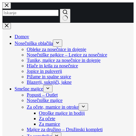
Skip
to
content
No
results
Domov
Nosečniška oblačila
Obleke za nosečnice in dojenje
Nosečniške pajkice – Legice za nosečnice
Tunike, majice za nosečnice in dojenje
Hlače in krila za nosečnice
Jopice in puloverji
Pižame in spalne srajce
Blazerji, suknjiči, jakne
Smešne majice
Popusti – Outlet
Nosečniške majice
Za očete, mamice in otroke
Otroške majice in bodiji
Za očete
Za mamice
Majice za družino – Družinski kompleti