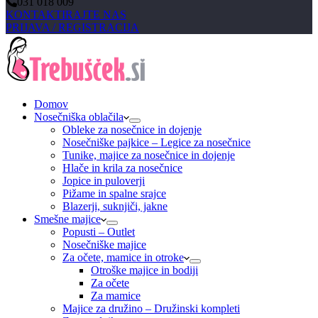
031 018 009
KONTAKTIRAJTE NAS
PRIJAVA / REGISTRACIJA
Domov
Nosečniška oblačila
Obleke za nosečnice in dojenje
Nosečniške pajkice – Legice za nosečnice
Tunike, majice za nosečnice in dojenje
Hlače in krila za nosečnice
Jopice in puloverji
Pižame in spalne srajce
Blazerji, suknjiči, jakne
Smešne majice
Popusti – Outlet
Nosečniške majice
Za očete, mamice in otroke
Otroške majice in bodiji
Za očete
Za mamice
Majice za družino – Družinski kompleti