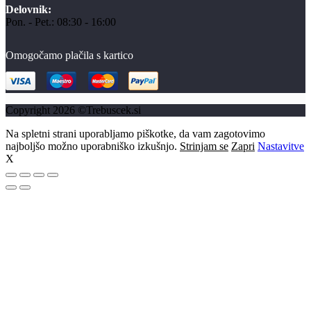
Delovnik:
Pon. - Pet.: 08:30 - 16:00
Omogočamo plačila s kartico
Copyright 2026 ©Trebuscek.si
Na spletni strani uporabljamo piškotke, da vam zagotovimo
najboljšo možno uporabniško izkušnjo.
Strinjam se
Zapri
Nastavitve
X