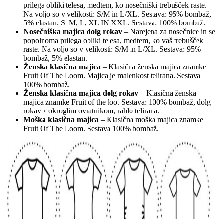
prilega obliki telesa, medtem, ko nosečniški trebušček raste.
Na voljo so v velikosti: S/M in L/XL. Sestava: 95% bombaž,
5% elastan. S, M, L, XL IN XXL. Sestava: 100% bombaž.
Nosečniška majica dolg rokav
– Narejena za nosečnice in se
popolnoma prilega obliki telesa, medtem, ko vaš trebušček
raste. Na voljo so v velikosti: S/M in L/XL. Sestava: 95%
bombaž, 5% elastan.
Ženska klasična majica
– Klasična ženska majica znamke
Fruit Of The Loom. Majica je malenkost telirana. Sestava
100% bombaž.
Ženska klasična majica dolg rokav
– Klasična ženska
majica znamke Fruit of the loo. Sestava: 100% bombaž, dolg
rokav z okroglim ovratnikom, rahlo telirana.
Moška klasična majica
– Klasična moška majica znamke
Fruit Of The Loom. Sestava 100% bombaž.