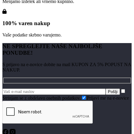
Menjamo izdelek ali vrnemo kupnino.
100% varen nakup
Vaše podatke skrbno varujemo.
NE SPREGLEJTE NAŠE NAJBOLJŠE
PONUDBE!
S prijavo na e-novice dobite na mail KUPON ZA 5% POPUST NA
NAKUP.
Strinjam se z obdelavo osebnih podatkov.
Prijavi me na e-novice