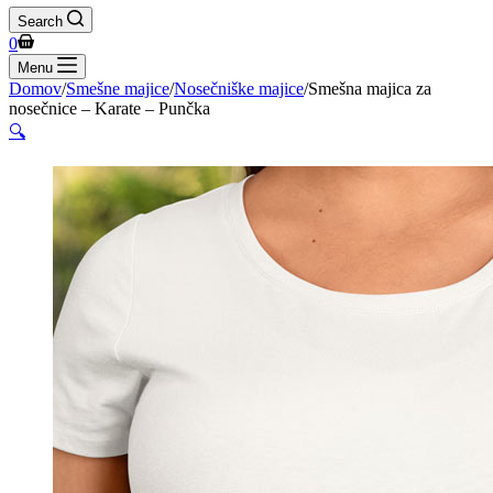
Search
Shopping
0
cart
Menu
Domov
/
Smešne majice
/
Nosečniške majice
/
Smešna majica za
nosečnice – Karate – Punčka
🔍