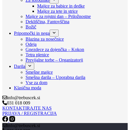
Za sorodnike
Majice za babice in dedke
Majice za tete in strice
Majice za rojstni dan – Priložnostne
Dekliščina, Fantovščina
Božič
Pripomočki in nega
Blazina za nosečnice
Odeja
Gnezdece za dojenčka – Kokon
Tetra plenice
Previjalne torbe – Organizatorji
Darila
Smešne majice
Smešna darila – Uporabna darila
Vse za dom
Klasična moda
info@trebuscek.si
031 018 009
KONTAKTIRAJTE NAS
PRIJAVA / REGISTRACIJA
info@trebuscek.si