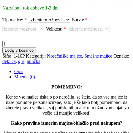
Na zalogi, rok dobave 1-3 dni
Tip majice:
*
Barva:
*
Velikost:
*
Smešna
majica
Dodaj v košarico
za
Šifra:
1-10P
Kategoriji:
Nosečniške majice
,
Smešne majice
Oznake:
nosečnice
deklica
,
girl
,
punčka
-
Karate
Opis
-
Mnenja (0)
Punčka
količina
POMEMBNO:
Ker se vse majice tiskajo po naročilu, se šteje, da so vse majice iz
naše ponudbe personalizirane, zato je še tako bolj pomembno, da
izberete pravo velikost, saj potiskanih majic ni možno zamenjati za
večje ali manjše velikosti!
Kako pravilno izmerim majico/oblačilo pred nakupom?