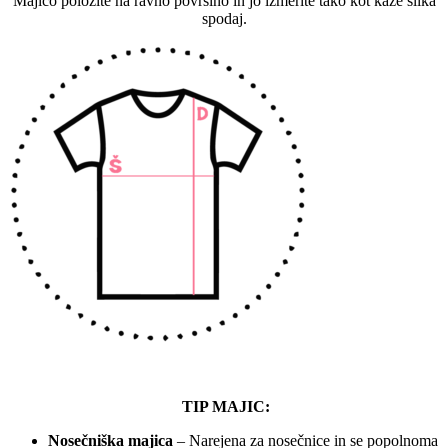
Majico položite na ravno površino in jo izmerite tako kot kaže slika
spodaj.
TIP MAJIC:
Nosečniška majica
– Narejena za nosečnice in se popolnoma