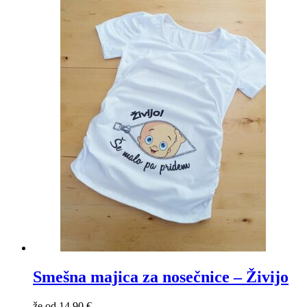
Smešna majica za nosečnice – Živijo
že od
14,90
€