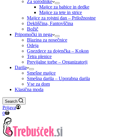
Za sorodnike
Majice za babice in dedke
Majice za tete in strice
Majice za rojstni dan – Priložnostne
Dekliščina, Fantovščina
Božič
Pripomočki in nega
Blazina za nosečnice
Odeja
Gnezdece za dojenčka – Kokon
Tetra plenice
Previjalne torbe – Organizatorji
Darila
Smešne majice
Smešna darila – Uporabna darila
Vse za dom
Klasična moda
Search
Prijava
Shopping
0
cart