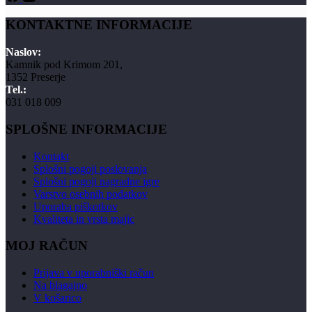
KONTAKTNE INFORMACIJE
Naslov:
Kamnik pod Krimom 201,
1352 Preserje
Tel.:
031 018 009
SPLOŠNE INFORMACIJE
Kontakt
Splošni pogoji poslovanja
Splošni pogoji nagradne igre
Varstvo osebnih podatkov
Uporaba piškotkov
Kvaliteta in vrsta majic
MOJ RAČUN
Prijava v uporabniški račun
Na blagajno
V košarico