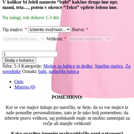
V kolikor bi želeli namesto “babi” kakšno drugo ime npr.
mami, teta…, potem v okence “Tekst” vpišete želeno ime.
Na zalogi, rok dobave 1-3 dni
Tip majice:
*
Barva:
*
Velikost:
*
Smešna
majica
Dodaj v košarico
-
Šifra:
5-3
Kategorije:
Majice za babice in dedke
,
Smešne majice
,
Za
Najboljši
sorodnike
Oznaki:
babi
,
najboljša babica
otroci
-
Opis
Babi
Mnenja (0)
količina
POMEMBNO:
Ker se vse majice tiskajo po naročilu, se šteje, da so vse majice iz
naše ponudbe personalizirane, zato je še tako bolj pomembno, da
izberete pravo velikost, saj potiskanih majic ni možno zamenjati za
večje ali manjše velikosti!
Kako pravilno izmerim majico/oblačilo pred nakupom?