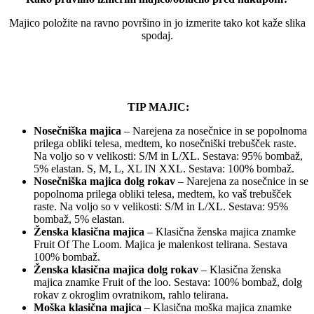
Majico položite na ravno površino in jo izmerite tako kot kaže slika
spodaj.
TIP MAJIC:
Nosečniška majica
– Narejena za nosečnice in se popolnoma
prilega obliki telesa, medtem, ko nosečniški trebušček raste.
Na voljo so v velikosti: S/M in L/XL. Sestava: 95% bombaž,
5% elastan. S, M, L, XL IN XXL. Sestava: 100% bombaž.
Nosečniška majica dolg rokav
– Narejena za nosečnice in se
popolnoma prilega obliki telesa, medtem, ko vaš trebušček
raste. Na voljo so v velikosti: S/M in L/XL. Sestava: 95%
bombaž, 5% elastan.
Ženska klasična majica
– Klasična ženska majica znamke
Fruit Of The Loom. Majica je malenkost telirana. Sestava
100% bombaž.
Ženska klasična majica dolg rokav
– Klasična ženska
majica znamke Fruit of the loo. Sestava: 100% bombaž, dolg
rokav z okroglim ovratnikom, rahlo telirana.
Moška klasična majica
– Klasična moška majica znamke