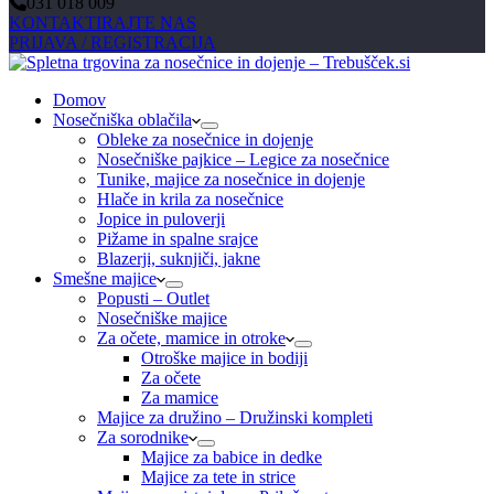
031 018 009
KONTAKTIRAJTE NAS
PRIJAVA / REGISTRACIJA
Domov
Nosečniška oblačila
Obleke za nosečnice in dojenje
Nosečniške pajkice – Legice za nosečnice
Tunike, majice za nosečnice in dojenje
Hlače in krila za nosečnice
Jopice in puloverji
Pižame in spalne srajce
Blazerji, suknjiči, jakne
Smešne majice
Popusti – Outlet
Nosečniške majice
Za očete, mamice in otroke
Otroške majice in bodiji
Za očete
Za mamice
Majice za družino – Družinski kompleti
Za sorodnike
Majice za babice in dedke
Majice za tete in strice