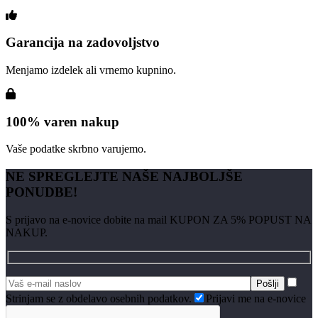
Garancija na zadovoljstvo
Menjamo izdelek ali vrnemo kupnino.
100% varen nakup
Vaše podatke skrbno varujemo.
NE SPREGLEJTE NAŠE NAJBOLJŠE
PONUDBE!
S prijavo na e-novice dobite na mail KUPON ZA 5% POPUST NA
NAKUP.
Strinjam se z obdelavo osebnih podatkov.
Prijavi me na e-novice