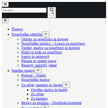
Skip
to
content
No
results
Domov
Nosečniška oblačila
Obleke za nosečnice in dojenje
Nosečniške pajkice – Legice za nosečnice
Tunike, majice za nosečnice in dojenje
Hlače in krila za nosečnice
Jopice in puloverji
Pižame in spalne srajce
Blazerji, suknjiči, jakne
Smešne majice
Popusti – Outlet
Nosečniške majice
Za očete, mamice in otroke
Otroške majice in bodiji
Za očete
Za mamice
Majice za družino – Družinski kompleti