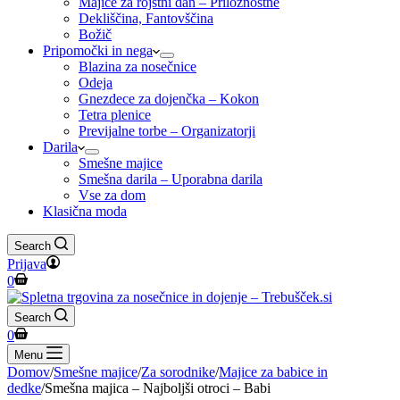
Majice za rojstni dan – Priložnostne
Dekliščina, Fantovščina
Božič
Pripomočki in nega
Blazina za nosečnice
Odeja
Gnezdece za dojenčka – Kokon
Tetra plenice
Previjalne torbe – Organizatorji
Darila
Smešne majice
Smešna darila – Uporabna darila
Vse za dom
Klasična moda
Search
Prijava
Shopping
0
cart
Search
Shopping
0
cart
Menu
Domov
/
Smešne majice
/
Za sorodnike
/
Majice za babice in
dedke
/
Smešna majica – Najboljši otroci – Babi