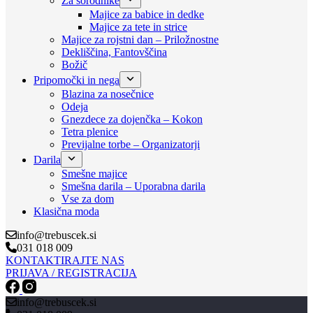
Za sorodnike
Majice za babice in dedke
Majice za tete in strice
Majice za rojstni dan – Priložnostne
Dekliščina, Fantovščina
Božič
Pripomočki in nega
Blazina za nosečnice
Odeja
Gnezdece za dojenčka – Kokon
Tetra plenice
Previjalne torbe – Organizatorji
Darila
Smešne majice
Smešna darila – Uporabna darila
Vse za dom
Klasična moda
info@trebuscek.si
031 018 009
KONTAKTIRAJTE NAS
PRIJAVA / REGISTRACIJA
info@trebuscek.si