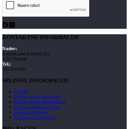
KONTAKTNE INFORMACIJE
Naslov:
Kamnik pod Krimom 201,
1352 Preserje
Tel.:
031 018 009
SPLOŠNE INFORMACIJE
Kontakt
Splošni pogoji poslovanja
Splošni pogoji nagradne igre
Varstvo osebnih podatkov
Uporaba piškotkov
Kvaliteta in vrsta majic
MOJ RAČUN