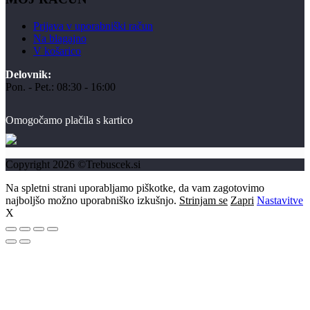
Prijava v uporabniški račun
Na blagajno
V košarico
Delovnik:
Pon. - Pet.: 08:30 - 16:00
Omogočamo plačila s kartico
Copyright 2026 ©Trebuscek.si
Na spletni strani uporabljamo piškotke, da vam zagotovimo
najboljšo možno uporabniško izkušnjo.
Strinjam se
Zapri
Nastavitve
X