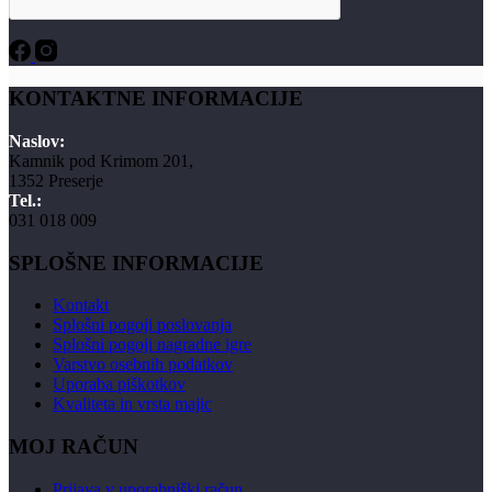
KONTAKTNE INFORMACIJE
Naslov:
Kamnik pod Krimom 201,
1352 Preserje
Tel.:
031 018 009
SPLOŠNE INFORMACIJE
Kontakt
Splošni pogoji poslovanja
Splošni pogoji nagradne igre
Varstvo osebnih podatkov
Uporaba piškotkov
Kvaliteta in vrsta majic
MOJ RAČUN
Prijava v uporabniški račun