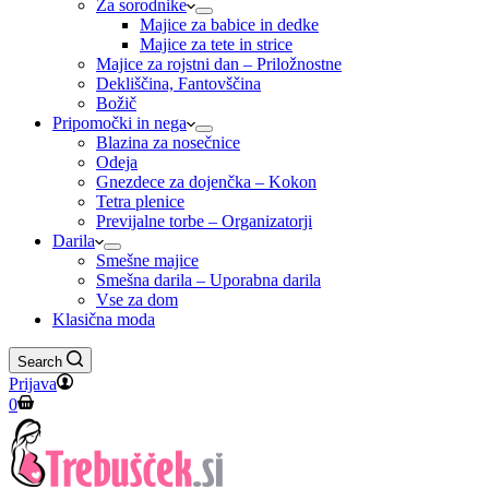
Za sorodnike
Majice za babice in dedke
Majice za tete in strice
Majice za rojstni dan – Priložnostne
Dekliščina, Fantovščina
Božič
Pripomočki in nega
Blazina za nosečnice
Odeja
Gnezdece za dojenčka – Kokon
Tetra plenice
Previjalne torbe – Organizatorji
Darila
Smešne majice
Smešna darila – Uporabna darila
Vse za dom
Klasična moda
Search
Prijava
Shopping
0
cart