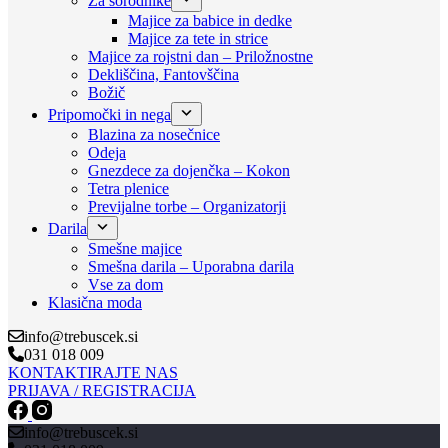
Za sorodnike
Majice za babice in dedke
Majice za tete in strice
Majice za rojstni dan – Priložnostne
Dekliščina, Fantovščina
Božič
Pripomočki in nega
Blazina za nosečnice
Odeja
Gnezdece za dojenčka – Kokon
Tetra plenice
Previjalne torbe – Organizatorji
Darila
Smešne majice
Smešna darila – Uporabna darila
Vse za dom
Klasična moda
info@trebuscek.si
031 018 009
KONTAKTIRAJTE NAS
PRIJAVA / REGISTRACIJA
info@trebuscek.si