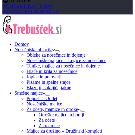
031 018 009
KONTAKTIRAJTE NAS
PRIJAVA / REGISTRACIJA
Domov
Nosečniška oblačila
Obleke za nosečnice in dojenje
Nosečniške pajkice – Legice za nosečnice
Tunike, majice za nosečnice in dojenje
Hlače in krila za nosečnice
Jopice in puloverji
Pižame in spalne srajce
Blazerji, suknjiči, jakne
Smešne majice
Popusti – Outlet
Nosečniške majice
Za očete, mamice in otroke
Otroške majice in bodiji
Za očete
Za mamice
Majice za družino – Družinski kompleti