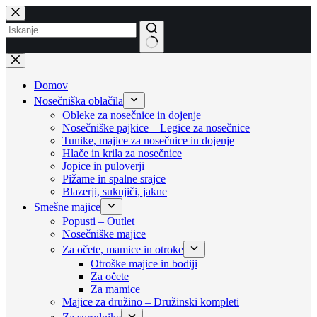
Skip
to
content
No
results
Domov
Nosečniška oblačila
Obleke za nosečnice in dojenje
Nosečniške pajkice – Legice za nosečnice
Tunike, majice za nosečnice in dojenje
Hlače in krila za nosečnice
Jopice in puloverji
Pižame in spalne srajce
Blazerji, suknjiči, jakne
Smešne majice
Popusti – Outlet
Nosečniške majice
Za očete, mamice in otroke
Otroške majice in bodiji
Za očete
Za mamice
Majice za družino – Družinski kompleti