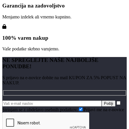
Garancija na zadovoljstvo
Menjamo izdelek ali vrnemo kupnino.
100% varen nakup
Vaše podatke skrbno varujemo.
NE SPREGLEJTE NAŠE NAJBOLJŠE
PONUDBE!
S prijavo na e-novice dobite na mail KUPON ZA 5% POPUST NA
NAKUP.
Strinjam se z obdelavo osebnih podatkov.
Prijavi me na e-novice