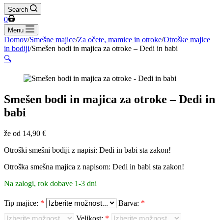
Search
Shopping
0
cart
Menu
Domov
/
Smešne majice
/
Za očete, mamice in otroke
/
Otroške majice
in bodiji
/
Smešen bodi in majica za otroke – Dedi in babi
🔍
Smešen bodi in majica za otroke – Dedi in
babi
že od
14,90
€
Otroški smešni bodiji z napisi: Dedi in babi sta zakon!
Otroška smešna majica z napisom: Dedi in babi sta zakon!
Na zalogi, rok dobave 1-3 dni
Tip majice:
*
Barva:
*
Velikost:
*