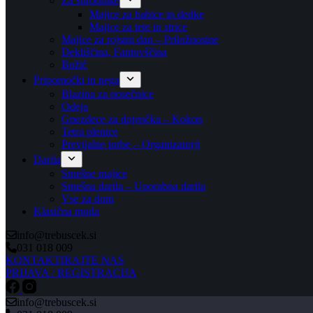
Za sorodnike
Majice za babice in dedke
Majice za tete in strice
Majice za rojstni dan – Priložnostne
Dekliščina, Fantovščina
Božič
Pripomočki in nega
Blazina za nosečnice
Odeja
Gnezdece za dojenčka – Kokon
Tetra plenice
Previjalne torbe – Organizatorji
Darila
Smešne majice
Smešna darila – Uporabna darila
Vse za dom
Klasična moda
info@trebuscek.si
031 018 009
KONTAKTIRAJTE NAS
PRIJAVA / REGISTRACIJA
info@trebuscek.si