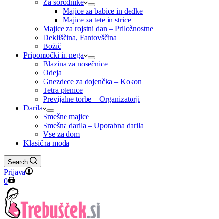
Za sorodnike
Majice za babice in dedke
Majice za tete in strice
Majice za rojstni dan – Priložnostne
Dekliščina, Fantovščina
Božič
Pripomočki in nega
Blazina za nosečnice
Odeja
Gnezdece za dojenčka – Kokon
Tetra plenice
Previjalne torbe – Organizatorji
Darila
Smešne majice
Smešna darila – Uporabna darila
Vse za dom
Klasična moda
Search
Prijava
Shopping
0
cart