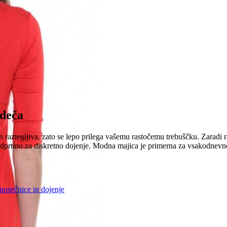
Rdeča
raztegljiva, zato se lepo prilega vašemu rastočemu trebuščku. Zaradi r
dprtino za diskretno dojenje. Modna majica je primerna za vsakodnevne 
nosečnice in dojenje