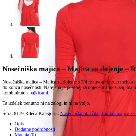
Nosečniška majica – Majica za dojenje – 
Nosečniška majica – Majica za dojenje s 3/4 rokavom je zelo mehka in 
do konca nosečnosti. Narejena je posebej za doječe mamice, saj ima o
kombinirate
s pajkicami
.
Ta izdelek trenutno ni na zalogi in ni na voljo.
Šifra:
8179-Rdeča
Kategoriji:
Nosečniška oblačila
,
Tunike, majice za 
Opis
Dodatne podrobnosti
Mnenja (0)