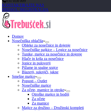
031 018 009
KONTAKTIRAJTE NAS
PRIJAVA / REGISTRACIJA
Domov
Nosečniška oblačila
Obleke za nosečnice in dojenje
Nosečniške pajkice – Legice za nosečnice
Tunike, majice za nosečnice in dojenje
Hlače in krila za nosečnice
Jopice in puloverji
Pižame in spalne srajce
Blazerji, suknjiči, jakne
Smešne majice
Popusti – Outlet
Nosečniške majice
Za očete, mamice in otroke
Otroške majice in bodiji
Za očete
Za mamice
Majice za družino – Družinski kompleti