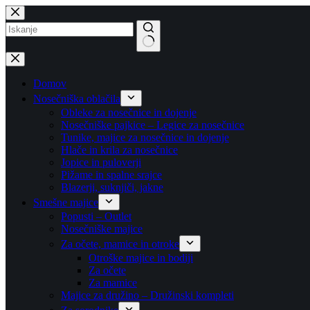
Skip
to
content
No
results
Domov
Nosečniška oblačila
Obleke za nosečnice in dojenje
Nosečniške pajkice – Legice za nosečnice
Tunike, majice za nosečnice in dojenje
Hlače in krila za nosečnice
Jopice in puloverji
Pižame in spalne srajce
Blazerji, suknjiči, jakne
Smešne majice
Popusti – Outlet
Nosečniške majice
Za očete, mamice in otroke
Otroške majice in bodiji
Za očete
Za mamice
Majice za družino – Družinski kompleti