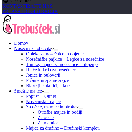
031 018 009
KONTAKTIRAJTE NAS
PRIJAVA / REGISTRACIJA
Domov
Nosečniška oblačila
Obleke za nosečnice in dojenje
Nosečniške pajkice – Legice za nosečnice
Tunike, majice za nosečnice in dojenje
Hlače in krila za nosečnice
Jopice in puloverji
Pižame in spalne srajce
Blazerji, suknjiči, jakne
Smešne majice
Popusti – Outlet
Nosečniške majice
Za očete, mamice in otroke
Otroške majice in bodiji
Za očete
Za mamice
Majice za družino – Družinski kompleti