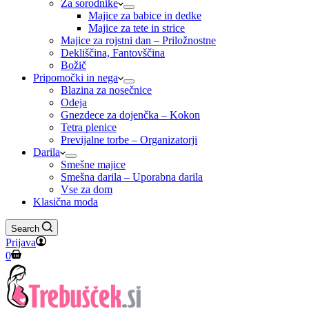
Za sorodnike
Majice za babice in dedke
Majice za tete in strice
Majice za rojstni dan – Priložnostne
Dekliščina, Fantovščina
Božič
Pripomočki in nega
Blazina za nosečnice
Odeja
Gnezdece za dojenčka – Kokon
Tetra plenice
Previjalne torbe – Organizatorji
Darila
Smešne majice
Smešna darila – Uporabna darila
Vse za dom
Klasična moda
Search
Prijava
Shopping
0
cart