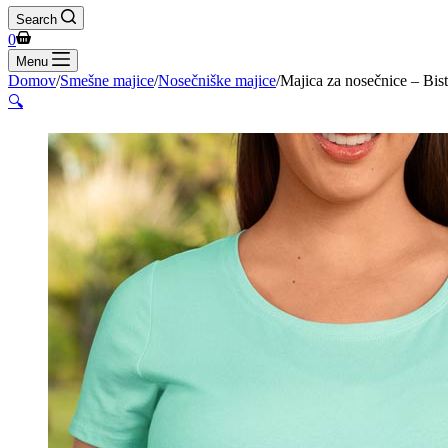
Search
Shopping
0
cart
Menu
Domov
/
Smešne majice
/
Nosečniške majice
/
Majica za nosečnice – Bis
🔍