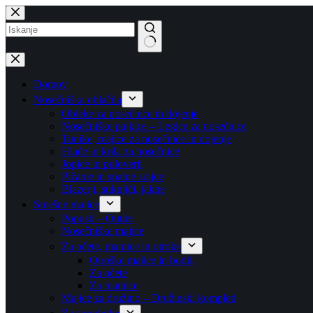
Skip
to
content
No
results
Domov
Nosečniška oblačila
Obleke za nosečnice in dojenje
Nosečniške pajkice – Legice za nosečnice
Tunike, majice za nosečnice in dojenje
Hlače in krila za nosečnice
Jopice in puloverji
Pižame in spalne srajce
Blazerji, suknjiči, jakne
Smešne majice
Popusti – Outlet
Nosečniške majice
Za očete, mamice in otroke
Otroške majice in bodiji
Za očete
Za mamice
Majice za družino – Družinski kompleti