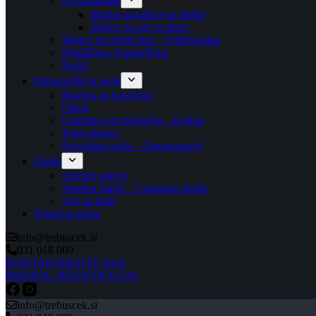
Za sorodnike
Majice za babice in dedke
Majice za tete in strice
Majice za rojstni dan – Priložnostne
Dekliščina, Fantovščina
Božič
Pripomočki in nega
Blazina za nosečnice
Odeja
Gnezdece za dojenčka – Kokon
Tetra plenice
Previjalne torbe – Organizatorji
Darila
Smešne majice
Smešna darila – Uporabna darila
Vse za dom
Klasična moda
info@trebuscek.si
031 018 009
KONTAKTIRAJTE NAS
PRIJAVA / REGISTRACIJA
info@trebuscek.si