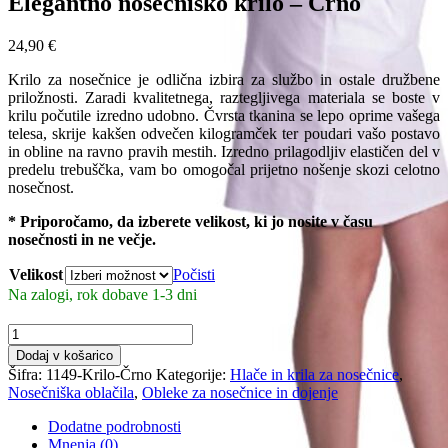
Elegantno nosečniško krilo – Črno
24,90
€
Krilo za nosečnice je odlična izbira za službo in ostale družbene
priložnosti. Zaradi kvalitetnega, raztegljivega materiala se boste v
krilu počutile izredno udobno.
Čvrsta tkanina se lepo oprime vašega
telesa, skrije kakšen odvečen kilogramček ter poudari vašo postavo
in obline na ravno pravih mestih.
Izredno prilagodljiv elastičen del v
predelu trebuščka, vam bo omogočal prijetno nošenje skozi celotno
nosečnost.
* Priporočamo, da izberete velikost, ki jo nosite v času
nosečnosti in ne večje.
Velikost
Počisti
Na zalogi, rok dobave 1-3 dni
Elegantno
nosečniško
Dodaj v košarico
krilo
Šifra:
1149-Krilo-Črno
Kategorije:
Hlače in krila za nosečnice
,
-
Nosečniška oblačila
,
Obleke za nosečnice in dojenje
Črno
količina
Dodatne podrobnosti
Mnenja (0)