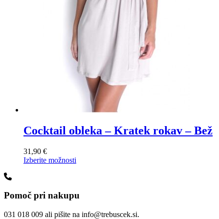
Cocktail obleka – Kratek rokav – Bež
31,90
€
Ta
Izberite možnosti
izdelek
ima
več
Pomoč pri nakupu
različic.
Možnosti
lahko
031 018 009 ali pišite na info@trebuscek.si.