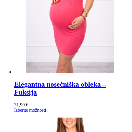
Elegantna nosečniška obleka –
Fuksija
31,90
€
Ta
Izberite možnosti
izdelek
ima
več
različic.