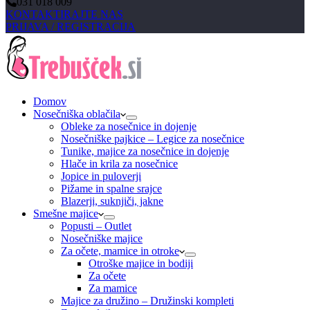
031 018 009
KONTAKTIRAJTE NAS
PRIJAVA / REGISTRACIJA
Domov
Nosečniška oblačila
Obleke za nosečnice in dojenje
Nosečniške pajkice – Legice za nosečnice
Tunike, majice za nosečnice in dojenje
Hlače in krila za nosečnice
Jopice in puloverji
Pižame in spalne srajce
Blazerji, suknjiči, jakne
Smešne majice
Popusti – Outlet
Nosečniške majice
Za očete, mamice in otroke
Otroške majice in bodiji
Za očete
Za mamice
Majice za družino – Družinski kompleti