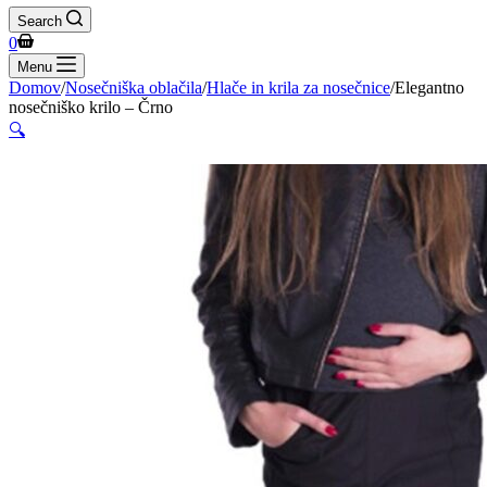
Search
Shopping
0
cart
Menu
Domov
/
Nosečniška oblačila
/
Hlače in krila za nosečnice
/
Elegantno
nosečniško krilo – Črno
🔍