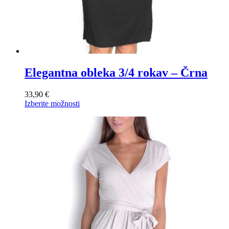
Elegantna obleka 3/4 rokav – Črna
33,90
€
Ta
Izberite možnosti
izdelek
ima
več
različic.
Možnosti
lahko
izberete
na
strani
izdelka