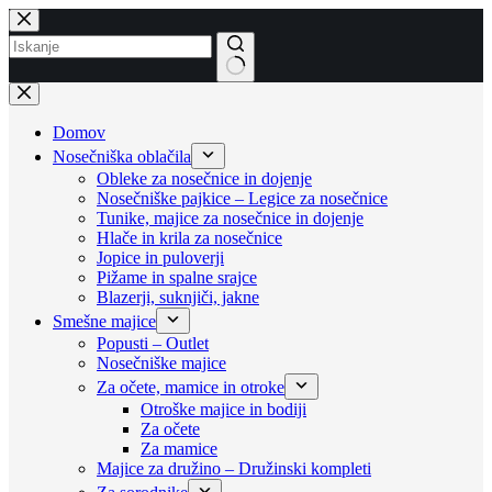
Skip
to
content
No
results
Domov
Nosečniška oblačila
Obleke za nosečnice in dojenje
Nosečniške pajkice – Legice za nosečnice
Tunike, majice za nosečnice in dojenje
Hlače in krila za nosečnice
Jopice in puloverji
Pižame in spalne srajce
Blazerji, suknjiči, jakne
Smešne majice
Popusti – Outlet
Nosečniške majice
Za očete, mamice in otroke
Otroške majice in bodiji
Za očete
Za mamice
Majice za družino – Družinski kompleti