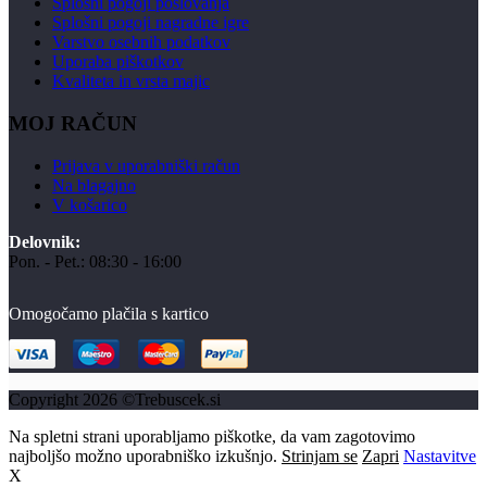
Splošni pogoji poslovanja
Splošni pogoji nagradne igre
Varstvo osebnih podatkov
Uporaba piškotkov
Kvaliteta in vrsta majic
MOJ RAČUN
Prijava v uporabniški račun
Na blagajno
V košarico
Delovnik:
Pon. - Pet.: 08:30 - 16:00
Omogočamo plačila s kartico
Copyright 2026 ©Trebuscek.si
Na spletni strani uporabljamo piškotke, da vam zagotovimo
najboljšo možno uporabniško izkušnjo.
Strinjam se
Zapri
Nastavitve
X