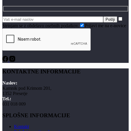
Strinjam se z obdelavo osebnih podatkov.
Prijavi me na e-novice
KONTAKTNE INFORMACIJE
Naslov:
Kamnik pod Krimom 201,
1352 Preserje
Tel.:
031 018 009
SPLOŠNE INFORMACIJE
Kontakt