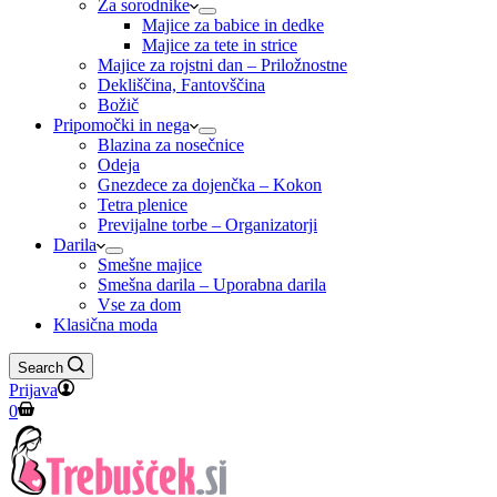
Za sorodnike
Majice za babice in dedke
Majice za tete in strice
Majice za rojstni dan – Priložnostne
Dekliščina, Fantovščina
Božič
Pripomočki in nega
Blazina za nosečnice
Odeja
Gnezdece za dojenčka – Kokon
Tetra plenice
Previjalne torbe – Organizatorji
Darila
Smešne majice
Smešna darila – Uporabna darila
Vse za dom
Klasična moda
Search
Prijava
Shopping
0
cart