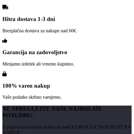
izberete
na
strani
izdelka
Hitra dostava 1-3 dni
Brezplačna dostava za nakupe nad 60€.
Garancija na zadovoljstvo
Menjamo izdelek ali vrnemo kupnino.
100% varen nakup
Vaše podatke skrbno varujemo.
NE SPREGLEJTE NAŠE NAJBOLJŠE
PONUDBE!
S prijavo na e-novice dobite na mail KUPON ZA 5% POPUST NA
NAKUP.