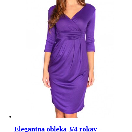
Možnosti
lahko
izberete
na
strani
izdelka
Elegantna obleka 3/4 rokav –