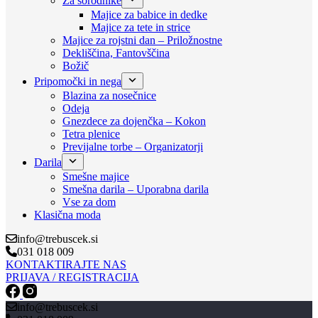
Za sorodnike
Majice za babice in dedke
Majice za tete in strice
Majice za rojstni dan – Priložnostne
Dekliščina, Fantovščina
Božič
Pripomočki in nega
Blazina za nosečnice
Odeja
Gnezdece za dojenčka – Kokon
Tetra plenice
Previjalne torbe – Organizatorji
Darila
Smešne majice
Smešna darila – Uporabna darila
Vse za dom
Klasična moda
info@trebuscek.si
031 018 009
KONTAKTIRAJTE NAS
PRIJAVA / REGISTRACIJA
info@trebuscek.si