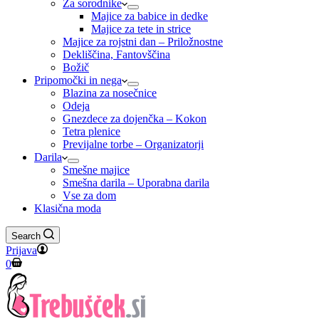
Za sorodnike
Majice za babice in dedke
Majice za tete in strice
Majice za rojstni dan – Priložnostne
Dekliščina, Fantovščina
Božič
Pripomočki in nega
Blazina za nosečnice
Odeja
Gnezdece za dojenčka – Kokon
Tetra plenice
Previjalne torbe – Organizatorji
Darila
Smešne majice
Smešna darila – Uporabna darila
Vse za dom
Klasična moda
Search
Prijava
Shopping
0
cart