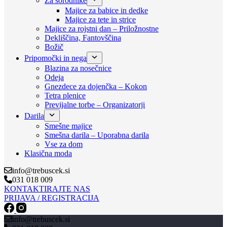
Za sorodnike
Majice za babice in dedke
Majice za tete in strice
Majice za rojstni dan – Priložnostne
Dekliščina, Fantovščina
Božič
Pripomočki in nega
Blazina za nosečnice
Odeja
Gnezdece za dojenčka – Kokon
Tetra plenice
Previjalne torbe – Organizatorji
Darila
Smešne majice
Smešna darila – Uporabna darila
Vse za dom
Klasična moda
info@trebuscek.si
031 018 009
KONTAKTIRAJTE NAS
PRIJAVA / REGISTRACIJA
info@trebuscek.si