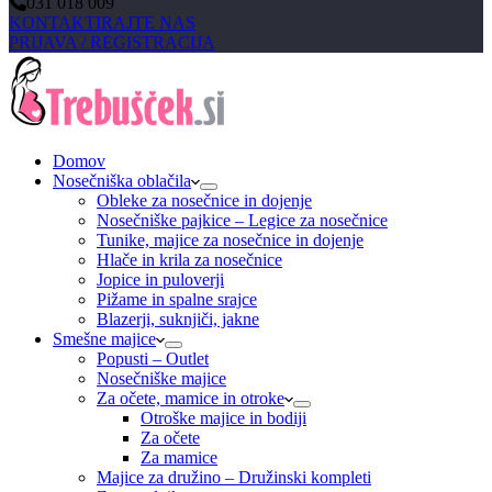
031 018 009
KONTAKTIRAJTE NAS
PRIJAVA / REGISTRACIJA
Domov
Nosečniška oblačila
Obleke za nosečnice in dojenje
Nosečniške pajkice – Legice za nosečnice
Tunike, majice za nosečnice in dojenje
Hlače in krila za nosečnice
Jopice in puloverji
Pižame in spalne srajce
Blazerji, suknjiči, jakne
Smešne majice
Popusti – Outlet
Nosečniške majice
Za očete, mamice in otroke
Otroške majice in bodiji
Za očete
Za mamice
Majice za družino – Družinski kompleti