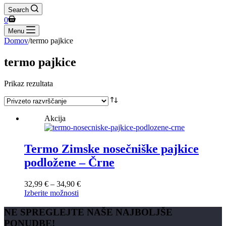
Search
Shopping
0
cart
Menu
Domov
/
termo pajkice
termo pajkice
Prikaz rezultata
Akcija
Termo Zimske nosečniške pajkice
podložene – Črne
Cenovni
32,99
€
–
34,90
€
Ta
razpon:
Izberite možnosti
izdelek
od
ima
32,99 €
NE SPREGLEJTE NAŠE NAJBOLJŠE
več
do
PONUDBE!