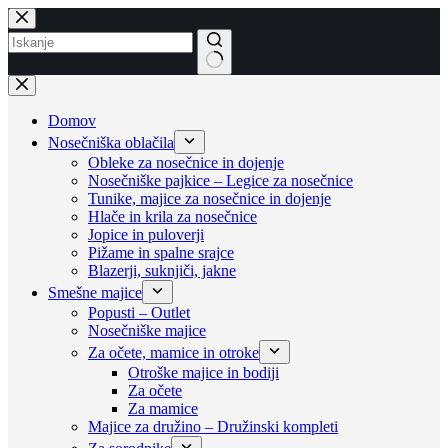
Skip
to
content
No
results
Domov
Nosečniška oblačila
Obleke za nosečnice in dojenje
Nosečniške pajkice – Legice za nosečnice
Tunike, majice za nosečnice in dojenje
Hlače in krila za nosečnice
Jopice in puloverji
Pižame in spalne srajce
Blazerji, suknjiči, jakne
Smešne majice
Popusti – Outlet
Nosečniške majice
Za očete, mamice in otroke
Otroške majice in bodiji
Za očete
Za mamice
Majice za družino – Družinski kompleti