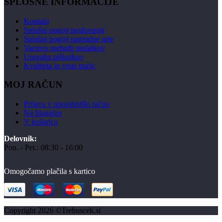
SPLOŠNE INFORMACIJE
Kontakt
Splošni pogoji poslovanja
Splošni pogoji nagradne igre
Varstvo osebnih podatkov
Uporaba piškotkov
Kvaliteta in vrsta majic
MOJ RAČUN
Prijava v uporabniški račun
Na blagajno
V košarico
Delovnik:
Pon. - Pet.: 08:30 - 16:00
Omogočamo plačila s kartico
Copyright 2026 ©Trebuscek.si