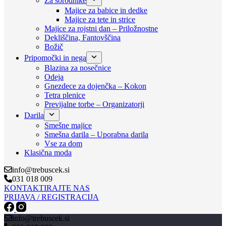
Za sorodnike
Majice za babice in dedke
Majice za tete in strice
Majice za rojstni dan – Priložnostne
Dekliščina, Fantovščina
Božič
Pripomočki in nega
Blazina za nosečnice
Odeja
Gnezdece za dojenčka – Kokon
Tetra plenice
Previjalne torbe – Organizatorji
Darila
Smešne majice
Smešna darila – Uporabna darila
Vse za dom
Klasična moda
info@trebuscek.si
031 018 009
KONTAKTIRAJTE NAS
PRIJAVA / REGISTRACIJA
info@trebuscek.si