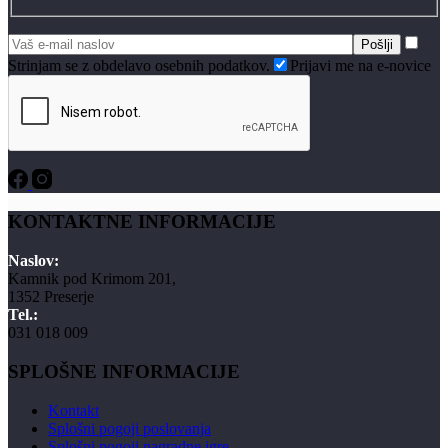
Strinjam se z obdelavo osebnih podatkov.
Prijavi me na e-novice
KONTAKTNE INFORMACIJE
Naslov:
Kamnik pod Krimom 201,
1352 Preserje
Tel.:
031 018 009
SPLOŠNE INFORMACIJE
Kontakt
Splošni pogoji poslovanja
Splošni pogoji nagradne igre