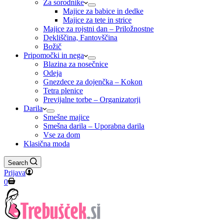
Za sorodnike
Majice za babice in dedke
Majice za tete in strice
Majice za rojstni dan – Priložnostne
Dekliščina, Fantovščina
Božič
Pripomočki in nega
Blazina za nosečnice
Odeja
Gnezdece za dojenčka – Kokon
Tetra plenice
Previjalne torbe – Organizatorji
Darila
Smešne majice
Smešna darila – Uporabna darila
Vse za dom
Klasična moda
Search
Prijava
Shopping
0
cart