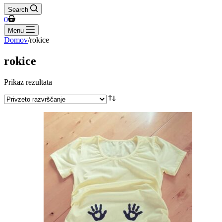
Search
Shopping
0
cart
Menu
Domov
/
rokice
rokice
Prikaz rezultata