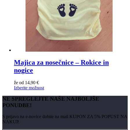
Majica za nosečnice – Rokice in
nogice
že od
14,90
€
Izberite možnost
NE SPREGLEJTE NAŠE NAJBOLJŠE
PONUDBE!
S prijavo na e-novice dobite na mail KUPON ZA 5% POPUST NA
NAKUP.