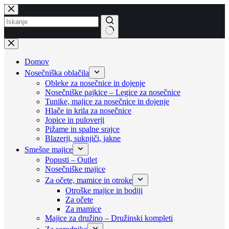
Skip
to
content
No
results
Domov
Nosečniška oblačila
Obleke za nosečnice in dojenje
Nosečniške pajkice – Legice za nosečnice
Tunike, majice za nosečnice in dojenje
Hlače in krila za nosečnice
Jopice in puloverji
Pižame in spalne srajce
Blazerji, suknjiči, jakne
Smešne majice
Popusti – Outlet
Nosečniške majice
Za očete, mamice in otroke
Otroške majice in bodiji
Za očete
Za mamice
Majice za družino – Družinski kompleti