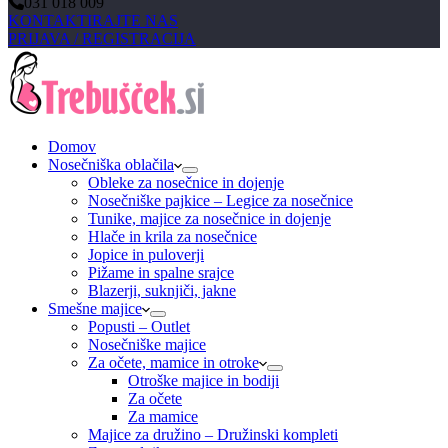
031 018 009
KONTAKTIRAJTE NAS
PRIJAVA / REGISTRACIJA
Domov
Nosečniška oblačila
Obleke za nosečnice in dojenje
Nosečniške pajkice – Legice za nosečnice
Tunike, majice za nosečnice in dojenje
Hlače in krila za nosečnice
Jopice in puloverji
Pižame in spalne srajce
Blazerji, suknjiči, jakne
Smešne majice
Popusti – Outlet
Nosečniške majice
Za očete, mamice in otroke
Otroške majice in bodiji
Za očete
Za mamice
Majice za družino – Družinski kompleti