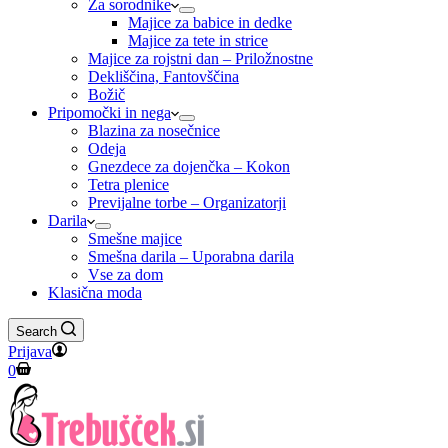
Za sorodnike
Majice za babice in dedke
Majice za tete in strice
Majice za rojstni dan – Priložnostne
Dekliščina, Fantovščina
Božič
Pripomočki in nega
Blazina za nosečnice
Odeja
Gnezdece za dojenčka – Kokon
Tetra plenice
Previjalne torbe – Organizatorji
Darila
Smešne majice
Smešna darila – Uporabna darila
Vse za dom
Klasična moda
Search
Prijava
Shopping
0
cart