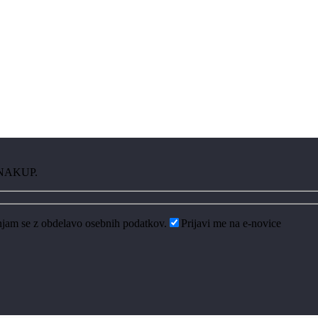
 NAKUP.
njam se z obdelavo osebnih podatkov.
Prijavi me na e-novice