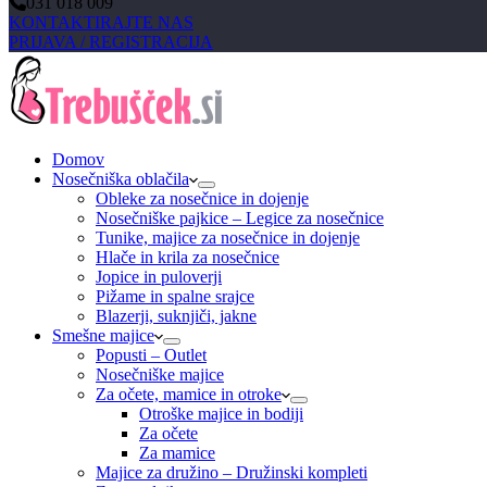
031 018 009
KONTAKTIRAJTE NAS
PRIJAVA / REGISTRACIJA
Domov
Nosečniška oblačila
Obleke za nosečnice in dojenje
Nosečniške pajkice – Legice za nosečnice
Tunike, majice za nosečnice in dojenje
Hlače in krila za nosečnice
Jopice in puloverji
Pižame in spalne srajce
Blazerji, suknjiči, jakne
Smešne majice
Popusti – Outlet
Nosečniške majice
Za očete, mamice in otroke
Otroške majice in bodiji
Za očete
Za mamice
Majice za družino – Družinski kompleti