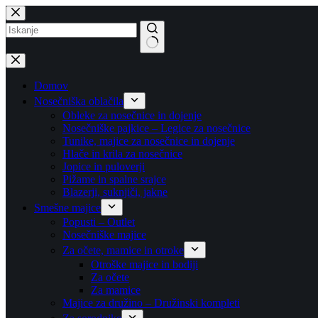
Skip
to
content
No
results
Domov
Nosečniška oblačila
Obleke za nosečnice in dojenje
Nosečniške pajkice – Legice za nosečnice
Tunike, majice za nosečnice in dojenje
Hlače in krila za nosečnice
Jopice in puloverji
Pižame in spalne srajce
Blazerji, suknjiči, jakne
Smešne majice
Popusti – Outlet
Nosečniške majice
Za očete, mamice in otroke
Otroške majice in bodiji
Za očete
Za mamice
Majice za družino – Družinski kompleti