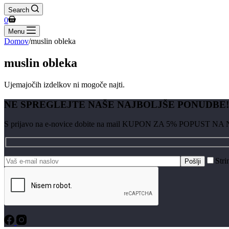
Search
Shopping
0
cart
Menu
Domov
/
muslin obleka
muslin obleka
Ujemajočih izdelkov ni mogoče najti.
NE SPREGLEJTE NAŠE NAJBOLJŠE PONUDBE!
S prijavo na e-novice dobite na mail KUPON ZA 5% POPUST NA
Stri