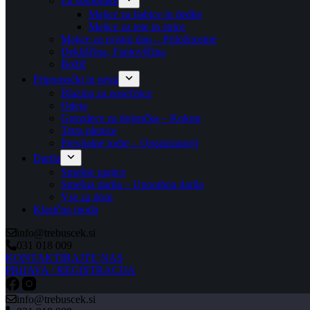
Za sorodnike
Majice za babice in dedke
Majice za tete in strice
Majice za rojstni dan – Priložnostne
Dekliščina, Fantovščina
Božič
Pripomočki in nega
Blazina za nosečnice
Odeja
Gnezdece za dojenčka – Kokon
Tetra plenice
Previjalne torbe – Organizatorji
Darila
Smešne majice
Smešna darila – Uporabna darila
Vse za dom
Klasična moda
info@trebuscek.si
031 018 009
KONTAKTIRAJTE NAS
PRIJAVA / REGISTRACIJA
info@trebuscek.si