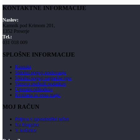
KONTAKTNE INFORMACIJE
Naslov:
Kamnik pod Krimom 201,
1352 Preserje
Tel.:
031 018 009
SPLOŠNE INFORMACIJE
Kontakt
Splošni pogoji poslovanja
Splošni pogoji nagradne igre
Varstvo osebnih podatkov
Uporaba piškotkov
Kvaliteta in vrsta majic
MOJ RAČUN
Prijava v uporabniški račun
Na blagajno
V košarico