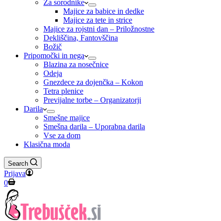
Za sorodnike
Majice za babice in dedke
Majice za tete in strice
Majice za rojstni dan – Priložnostne
Dekliščina, Fantovščina
Božič
Pripomočki in nega
Blazina za nosečnice
Odeja
Gnezdece za dojenčka – Kokon
Tetra plenice
Previjalne torbe – Organizatorji
Darila
Smešne majice
Smešna darila – Uporabna darila
Vse za dom
Klasična moda
Search
Prijava
Shopping
0
cart