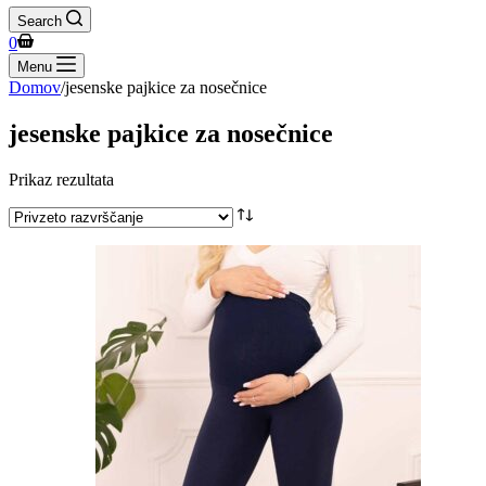
Search
Shopping
0
cart
Menu
Domov
/
jesenske pajkice za nosečnice
jesenske pajkice za nosečnice
Prikaz rezultata