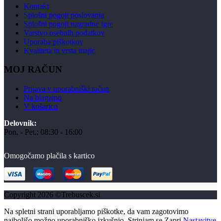
Kontakt
Splošni pogoji poslovanja
Splošni pogoji nagradne igre
Varstvo osebnih podatkov
Uporaba piškotkov
Kvaliteta in vrsta majic
MOJ RAČUN
Prijava v uporabniški račun
Na blagajno
V košarico
Delovnik:
Pon. - Pet.: 08:30 - 16:00
Omogočamo plačila s kartico
Copyright 2026 ©Trebuscek.si
Na spletni strani uporabljamo piškotke, da vam zagotovimo
najboljšo možno uporabniško izkušnjo.
Strinjam se
Zapri
Nastavitve