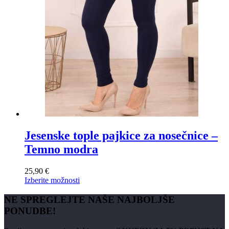
Jesenske tople pajkice za nosečnice –
Temno modra
25,90
€
Ta
Izberite možnosti
izdelek
ima
NE SPREGLEJTE NAŠE NAJBOLJŠE
več
PONUDBE!
različic.
Možnosti