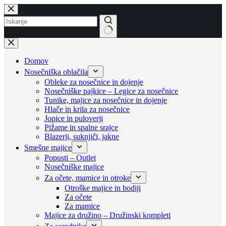
Skip
to
content
No
results
Domov
Nosečniška oblačila
Obleke za nosečnice in dojenje
Nosečniške pajkice – Legice za nosečnice
Tunike, majice za nosečnice in dojenje
Hlače in krila za nosečnice
Jopice in puloverji
Pižame in spalne srajce
Blazerji, suknjiči, jakne
Smešne majice
Popusti – Outlet
Nosečniške majice
Za očete, mamice in otroke
Otroške majice in bodiji
Za očete
Za mamice
Majice za družino – Družinski kompleti