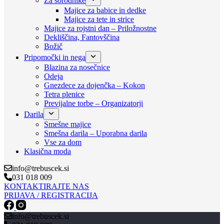
Za sorodnike
Majice za babice in dedke
Majice za tete in strice
Majice za rojstni dan – Priložnostne
Dekliščina, Fantovščina
Božič
Pripomočki in nega
Blazina za nosečnice
Odeja
Gnezdece za dojenčka – Kokon
Tetra plenice
Previjalne torbe – Organizatorji
Darila
Smešne majice
Smešna darila – Uporabna darila
Vse za dom
Klasična moda
info@trebuscek.si
031 018 009
KONTAKTIRAJTE NAS
PRIJAVA / REGISTRACIJA
info@trebuscek.si