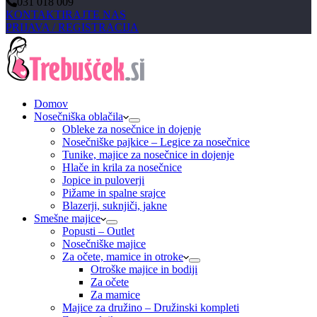
031 018 009
KONTAKTIRAJTE NAS
PRIJAVA / REGISTRACIJA
Domov
Nosečniška oblačila
Obleke za nosečnice in dojenje
Nosečniške pajkice – Legice za nosečnice
Tunike, majice za nosečnice in dojenje
Hlače in krila za nosečnice
Jopice in puloverji
Pižame in spalne srajce
Blazerji, suknjiči, jakne
Smešne majice
Popusti – Outlet
Nosečniške majice
Za očete, mamice in otroke
Otroške majice in bodiji
Za očete
Za mamice
Majice za družino – Družinski kompleti