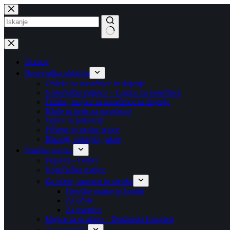
Skip
to
content
No
results
Domov
Nosečniška oblačila
Obleke za nosečnice in dojenje
Nosečniške pajkice – Legice za nosečnice
Tunike, majice za nosečnice in dojenje
Hlače in krila za nosečnice
Jopice in puloverji
Pižame in spalne srajce
Blazerji, suknjiči, jakne
Smešne majice
Popusti – Outlet
Nosečniške majice
Za očete, mamice in otroke
Otroške majice in bodiji
Za očete
Za mamice
Majice za družino – Družinski kompleti