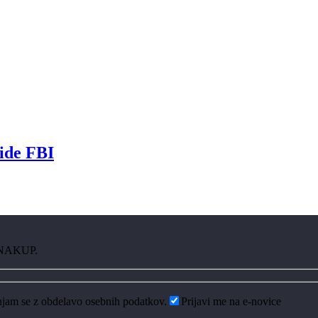
side FBI
 NAKUP.
njam se z obdelavo osebnih podatkov.
Prijavi me na e-novice