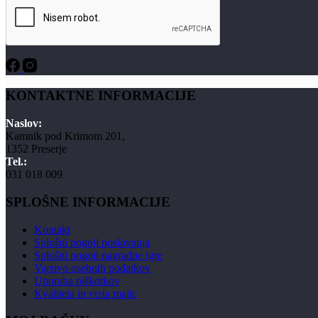
KONTAKTNE INFORMACIJE
Naslov:
Kamnik pod Krimom 201,
1352 Preserje
Tel.:
031 018 009
SPLOŠNE INFORMACIJE
Kontakt
Splošni pogoji poslovanja
Splošni pogoji nagradne igre
Varstvo osebnih podatkov
Uporaba piškotkov
Kvaliteta in vrsta majic