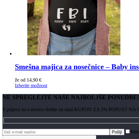
Smešna majica za nosečnice – Baby in
že od
14,90
€
Izberite možnost
NE SPREGLEJTE NAŠE NAJBOLJŠE PONUDBE!
S prijavo na e-novice dobite na mail KUPON ZA 5% POPUST NA
Stri