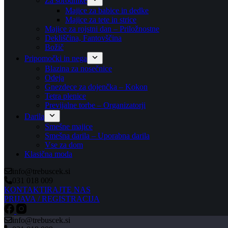
Za sorodnike
Majice za babice in dedke
Majice za tete in strice
Majice za rojstni dan – Priložnostne
Dekliščina, Fantovščina
Božič
Pripomočki in nega
Blazina za nosečnice
Odeja
Gnezdece za dojenčka – Kokon
Tetra plenice
Previjalne torbe – Organizatorji
Darila
Smešne majice
Smešna darila – Uporabna darila
Vse za dom
Klasična moda
info@trebuscek.si
031 018 009
KONTAKTIRAJTE NAS
PRIJAVA / REGISTRACIJA
info@trebuscek.si