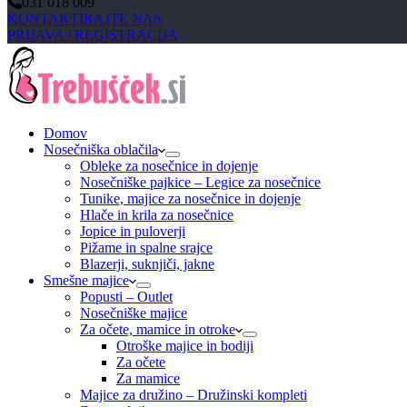
031 018 009
KONTAKTIRAJTE NAS
PRIJAVA / REGISTRACIJA
Domov
Nosečniška oblačila
Obleke za nosečnice in dojenje
Nosečniške pajkice – Legice za nosečnice
Tunike, majice za nosečnice in dojenje
Hlače in krila za nosečnice
Jopice in puloverji
Pižame in spalne srajce
Blazerji, suknjiči, jakne
Smešne majice
Popusti – Outlet
Nosečniške majice
Za očete, mamice in otroke
Otroške majice in bodiji
Za očete
Za mamice
Majice za družino – Družinski kompleti