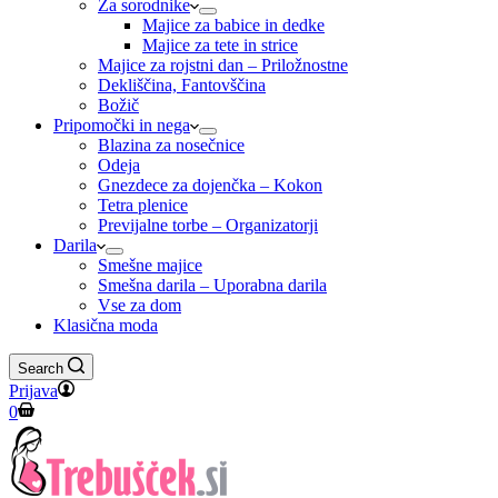
Za sorodnike
Majice za babice in dedke
Majice za tete in strice
Majice za rojstni dan – Priložnostne
Dekliščina, Fantovščina
Božič
Pripomočki in nega
Blazina za nosečnice
Odeja
Gnezdece za dojenčka – Kokon
Tetra plenice
Previjalne torbe – Organizatorji
Darila
Smešne majice
Smešna darila – Uporabna darila
Vse za dom
Klasična moda
Search
Prijava
Shopping
0
cart