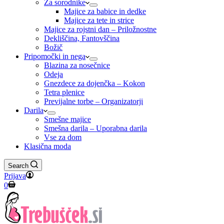
Za sorodnike
Majice za babice in dedke
Majice za tete in strice
Majice za rojstni dan – Priložnostne
Dekliščina, Fantovščina
Božič
Pripomočki in nega
Blazina za nosečnice
Odeja
Gnezdece za dojenčka – Kokon
Tetra plenice
Previjalne torbe – Organizatorji
Darila
Smešne majice
Smešna darila – Uporabna darila
Vse za dom
Klasična moda
Search
Prijava
Shopping
0
cart