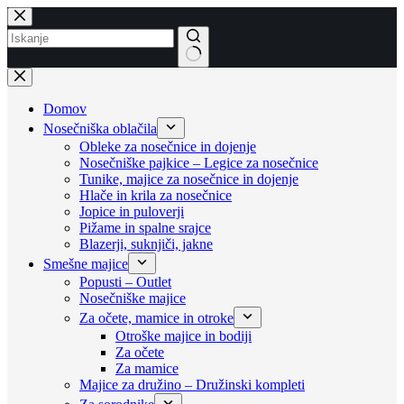
Skip
to
content
No
results
Domov
Nosečniška oblačila
Obleke za nosečnice in dojenje
Nosečniške pajkice – Legice za nosečnice
Tunike, majice za nosečnice in dojenje
Hlače in krila za nosečnice
Jopice in puloverji
Pižame in spalne srajce
Blazerji, suknjiči, jakne
Smešne majice
Popusti – Outlet
Nosečniške majice
Za očete, mamice in otroke
Otroške majice in bodiji
Za očete
Za mamice
Majice za družino – Družinski kompleti