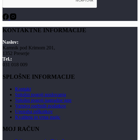
KONTAKTNE INFORMACIJE
Naslov:
Kamnik pod Krimom 201,
1352 Preserje
Tel.:
031 018 009
SPLOŠNE INFORMACIJE
Kontakt
Splošni pogoji poslovanja
Splošni pogoji nagradne igre
Varstvo osebnih podatkov
Uporaba piškotkov
Kvaliteta in vrsta majic
MOJ RAČUN