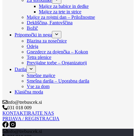
Za sorodnike
Majice za babice in dedke
Majice za tete in strice
Majice za rojstni dan – Priložnostne
Dekliščina, Fantovščina
Božič
Pripomočki in nega
Blazina za nosečnice
Odeja
Gnezdece za dojenčka – Kokon
Tetra plenice
Previjalne torbe – Organizatorji
Darila
Smešne majice
Smešna darila – Uporabna darila
Vse za dom
Klasična moda
info@trebuscek.si
031 018 009
KONTAKTIRAJTE NAS
PRIJAVA / REGISTRACIJA
info@trebuscek.si