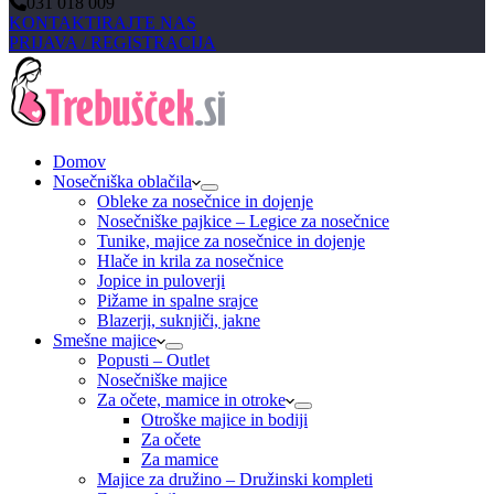
031 018 009
KONTAKTIRAJTE NAS
PRIJAVA / REGISTRACIJA
Domov
Nosečniška oblačila
Obleke za nosečnice in dojenje
Nosečniške pajkice – Legice za nosečnice
Tunike, majice za nosečnice in dojenje
Hlače in krila za nosečnice
Jopice in puloverji
Pižame in spalne srajce
Blazerji, suknjiči, jakne
Smešne majice
Popusti – Outlet
Nosečniške majice
Za očete, mamice in otroke
Otroške majice in bodiji
Za očete
Za mamice
Majice za družino – Družinski kompleti