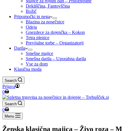
Majice za rojstni dan – Priložnostne
Dekliščina, Fantovščina
Božič
Pripomočki in nega
Blazina za nosečnice
Odeja
Gnezdece za dojenčka – Kokon
Tetra plenice
Previjalne torbe – Organizatorji
Darila
Smešne majice
Smešna darila – Uporabna darila
Vse za dom
Klasična moda
Search
Prijava
Shopping
0
cart
Search
Shopping
0
cart
Menu
Ženska klasična majica – Živo roza – M