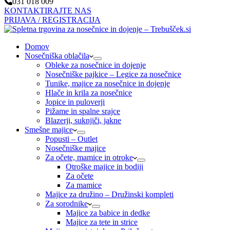
031 018 009
KONTAKTIRAJTE NAS
PRIJAVA / REGISTRACIJA
Domov
Nosečniška oblačila
Obleke za nosečnice in dojenje
Nosečniške pajkice – Legice za nosečnice
Tunike, majice za nosečnice in dojenje
Hlače in krila za nosečnice
Jopice in puloverji
Pižame in spalne srajce
Blazerji, suknjiči, jakne
Smešne majice
Popusti – Outlet
Nosečniške majice
Za očete, mamice in otroke
Otroške majice in bodiji
Za očete
Za mamice
Majice za družino – Družinski kompleti
Za sorodnike
Majice za babice in dedke
Majice za tete in strice