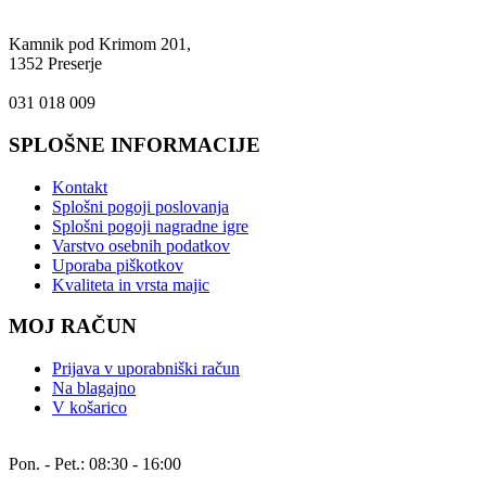
Naslov:
Kamnik pod Krimom 201,
1352 Preserje
Tel.:
031 018 009
SPLOŠNE INFORMACIJE
Kontakt
Splošni pogoji poslovanja
Splošni pogoji nagradne igre
Varstvo osebnih podatkov
Uporaba piškotkov
Kvaliteta in vrsta majic
MOJ RAČUN
Prijava v uporabniški račun
Na blagajno
V košarico
Delovnik:
Pon. - Pet.: 08:30 - 16:00