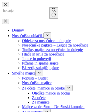
Skip
to
content
No
results
Domov
Nosečniška oblačila
Obleke za nosečnice in dojenje
Nosečniške pajkice – Legice za nosečnice
Tunike, majice za nosečnice in dojenje
Hlače in krila za nosečnice
Jopice in puloverji
Pižame in spalne srajce
Blazerji, suknjiči, jakne
Smešne majice
Popusti – Outlet
Nosečniške majice
Za očete, mamice in otroke
Otroške majice in bodiji
Za očete
Za mamice
Majice za družino – Družinski kompleti