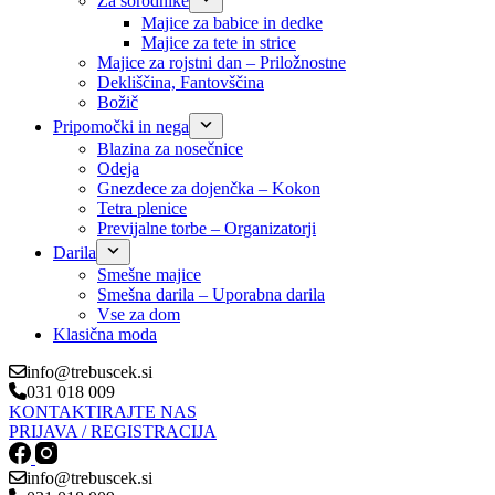
Za sorodnike
Majice za babice in dedke
Majice za tete in strice
Majice za rojstni dan – Priložnostne
Dekliščina, Fantovščina
Božič
Pripomočki in nega
Blazina za nosečnice
Odeja
Gnezdece za dojenčka – Kokon
Tetra plenice
Previjalne torbe – Organizatorji
Darila
Smešne majice
Smešna darila – Uporabna darila
Vse za dom
Klasična moda
info@trebuscek.si
031 018 009
KONTAKTIRAJTE NAS
PRIJAVA / REGISTRACIJA
info@trebuscek.si