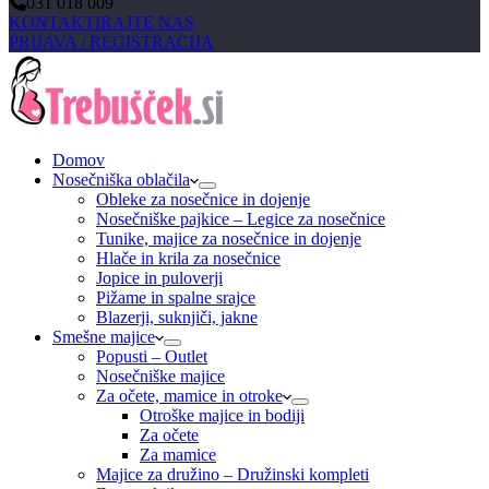
031 018 009
KONTAKTIRAJTE NAS
PRIJAVA / REGISTRACIJA
Domov
Nosečniška oblačila
Obleke za nosečnice in dojenje
Nosečniške pajkice – Legice za nosečnice
Tunike, majice za nosečnice in dojenje
Hlače in krila za nosečnice
Jopice in puloverji
Pižame in spalne srajce
Blazerji, suknjiči, jakne
Smešne majice
Popusti – Outlet
Nosečniške majice
Za očete, mamice in otroke
Otroške majice in bodiji
Za očete
Za mamice
Majice za družino – Družinski kompleti