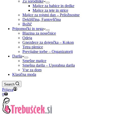
Za sorodnike
Majice za babice in dedke
Majice za tete in strice
Majice za rojstni dan – Priložnostne
Dekliščina, Fantovščina
Božič
Pripomočki in nega
Blazina za nosečnice
Odeja
Gnezdece za dojenčka – Kokon
Tetra plenice
Previjalne torbe – Organizatorji
Darila
Smešne majice
Smešna darila – Uporabna darila
Vse za dom
Klasična moda
Search
Prijava
Shopping
0
cart