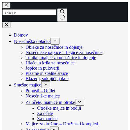
Skip
to
content
No
results
Domov
Nosečniška oblačila
Obleke za nosečnice in dojenje
Nosečniške pajkice – Legice za nosečnice
Tunike, majice za nosečnice in dojenje
Hlače in krila za nosečnice
Jopice in puloverji
Pižame in spalne srajce
Blazerji, suknjiči, jakne
Smešne majice
Popusti – Outlet
Nosečniške majice
Za očete, mamice in otroke
Otroške majice in bodiji
Za očete
Za mamice
Majice za družino – Družinski kompleti