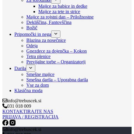
Za sorodnike
Majice za babice in dedke
Majice za tete in strice
Majice za rojstni dan – Priložnostne
Dekliščina, Fantovščina
Božič
Pripomočki in nega
Blazina za nosečnice
Odeja
Gnezdece za dojenčka – Kokon
Tetra plenice
Previjalne torbe – Organizatorji
Darila
Smešne majice
Smešna darila – Uporabna darila
Vse za dom
Klasična moda
info@trebuscek.si
031 018 009
KONTAKTIRAJTE NAS
PRIJAVA / REGISTRACIJA
info@trebuscek.si