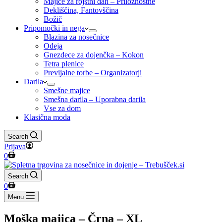
Majice za rojstni dan – Priložnostne
Dekliščina, Fantovščina
Božič
Pripomočki in nega
Blazina za nosečnice
Odeja
Gnezdece za dojenčka – Kokon
Tetra plenice
Previjalne torbe – Organizatorji
Darila
Smešne majice
Smešna darila – Uporabna darila
Vse za dom
Klasična moda
Search
Prijava
Shopping
0
cart
Search
Shopping
0
cart
Menu
Moška majica – Črna – XL