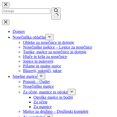
Skip
to
content
No
results
Domov
Nosečniška oblačila
Obleke za nosečnice in dojenje
Nosečniške pajkice – Legice za nosečnice
Tunike, majice za nosečnice in dojenje
Hlače in krila za nosečnice
Jopice in puloverji
Pižame in spalne srajce
Blazerji, suknjiči, jakne
Smešne majice
Popusti – Outlet
Nosečniške majice
Za očete, mamice in otroke
Otroške majice in bodiji
Za očete
Za mamice
Majice za družino – Družinski kompleti