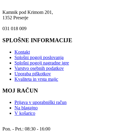
Naslov:
Kamnik pod Krimom 201,
1352 Preserje
Tel.:
031 018 009
SPLOŠNE INFORMACIJE
Kontakt
Splošni pogoji poslovanja
Splošni pogoji nagradne igre
Varstvo osebnih podatkov
Uporaba piškotkov
Kvaliteta in vrsta majic
MOJ RAČUN
Prijava v uporabniški račun
Na blagajno
V košarico
Delovnik:
Pon. - Pet.: 08:30 - 16:00