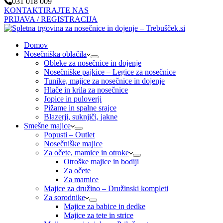
031 018 009
KONTAKTIRAJTE NAS
PRIJAVA / REGISTRACIJA
Domov
Nosečniška oblačila
Obleke za nosečnice in dojenje
Nosečniške pajkice – Legice za nosečnice
Tunike, majice za nosečnice in dojenje
Hlače in krila za nosečnice
Jopice in puloverji
Pižame in spalne srajce
Blazerji, suknjiči, jakne
Smešne majice
Popusti – Outlet
Nosečniške majice
Za očete, mamice in otroke
Otroške majice in bodiji
Za očete
Za mamice
Majice za družino – Družinski kompleti
Za sorodnike
Majice za babice in dedke
Majice za tete in strice