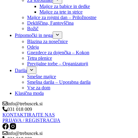
Za sorodnike
Majice za babice in dedke
Majice za tete in strice
Majice za rojstni dan – Priložnostne
Dekliščina, Fantovščina
Božič
Pripomočki in nega
Blazina za nosečnice
Odeja
Gnezdece za dojenčka – Kokon
Tetra plenice
Previjalne torbe – Organizatorji
Darila
Smešne majice
Smešna darila – Uporabna darila
Vse za dom
Klasična moda
info@trebuscek.si
031 018 009
KONTAKTIRAJTE NAS
PRIJAVA / REGISTRACIJA
info@trebuscek.si