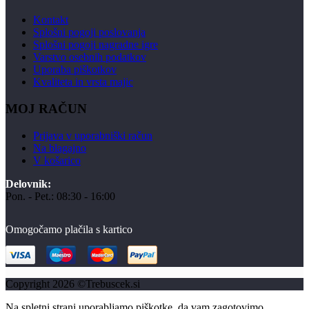
Kontakt
Splošni pogoji poslovanja
Splošni pogoji nagradne igre
Varstvo osebnih podatkov
Uporaba piškotkov
Kvaliteta in vrsta majic
MOJ RAČUN
Prijava v uporabniški račun
Na blagajno
V košarico
Delovnik:
Pon. - Pet.: 08:30 - 16:00
Omogočamo plačila s kartico
Copyright 2026 ©Trebuscek.si
Na spletni strani uporabljamo piškotke, da vam zagotovimo