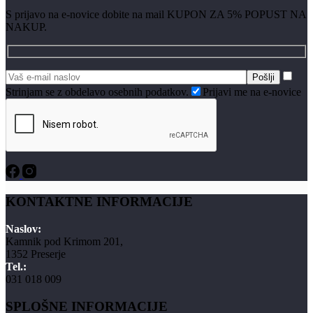
S prijavo na e-novice dobite na mail KUPON ZA 5% POPUST NA
NAKUP.
Strinjam se z obdelavo osebnih podatkov.
Prijavi me na e-novice
KONTAKTNE INFORMACIJE
Naslov:
Kamnik pod Krimom 201,
1352 Preserje
Tel.:
031 018 009
SPLOŠNE INFORMACIJE