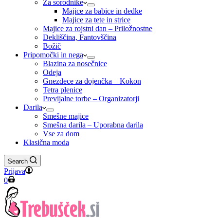
Za sorodnike
Majice za babice in dedke
Majice za tete in strice
Majice za rojstni dan – Priložnostne
Dekliščina, Fantovščina
Božič
Pripomočki in nega
Blazina za nosečnice
Odeja
Gnezdece za dojenčka – Kokon
Tetra plenice
Previjalne torbe – Organizatorji
Darila
Smešne majice
Smešna darila – Uporabna darila
Vse za dom
Klasična moda
Search
Prijava
Shopping
0
cart