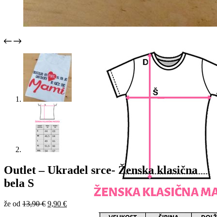
Outlet – Ukradel srce- Ženska klasična
bela S
Izvirna
Trenutna
že od
13,90
€
9,90
€
cena
cena