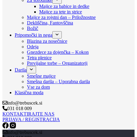
Za sorodnike
Majice za babice in dedke
Majice za tete in strice
Majice za rojstni dan – Priložnostne
Dekliščina, Fantovščina
Božič
Pripomočki in nega
Blazina za nosečnice
Odeja
Gnezdece za dojenčka – Kokon
Tetra plenice
Previjalne torbe – Organizatorji
Darila
Smešne majice
Smešna darila – Uporabna darila
Vse za dom
Klasična moda
info@trebuscek.si
031 018 009
KONTAKTIRAJTE NAS
PRIJAVA / REGISTRACIJA
info@trebuscek.si