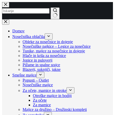
Skip
to
content
No
results
Domov
Nosečniška oblačila
Obleke za nosečnice in dojenje
Nosečniške pajkice – Legice za nosečnice
Tunike, majice za nosečnice in dojenje
Hlače in krila za nosečnice
Jopice in puloverji
Pižame in spalne srajce
Blazerji, suknjiči, jakne
Smešne majice
Popusti – Outlet
Nosečniške majice
Za očete, mamice in otroke
Otroške majice in bodiji
Za očete
Za mamice
Majice za družino – Družinski kompleti