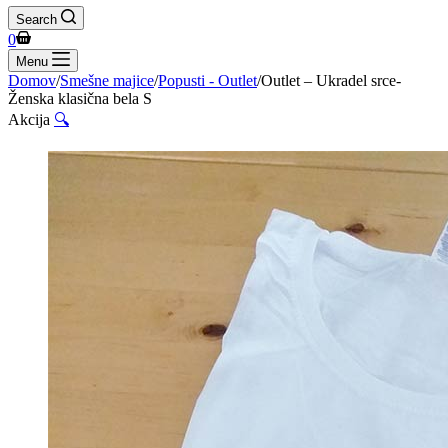
Search
Shopping
0
cart
Menu
Domov
/
Smešne majice
/
Popusti - Outlet
/
Outlet – Ukradel srce-
Ženska klasična bela S
Akcija
🔍