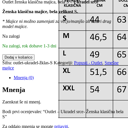
Outlet ženska klasična majica, bela S –
Ukradel srce
je
je:
bila:
9,90 €.
Ženska klasična majice, bela velikost S.
13,90 €.
* Majice ni možno zamenjati za večjo/manjšo ali kateri drug
model majice.
Na zalogi
Na zalogi, rok dobave 1-3 dni
Outlet
Dodaj v košarico
-
Šifra:
outlet-ukradel-žklas-S
Kategoriji:
Popusti - Outlet
,
Smešne
Ukradel
majice
srce-
Ženska
Mnenja (0)
klasična
bela
Mnenja
S
količina
Zaenkrat še ni mnenj.
Bodi prvi ocenjevalec “Outlet – Ukradel srce- Ženska klasična bela
S”
Za oddajo mnenja se morate
prijaviti
.