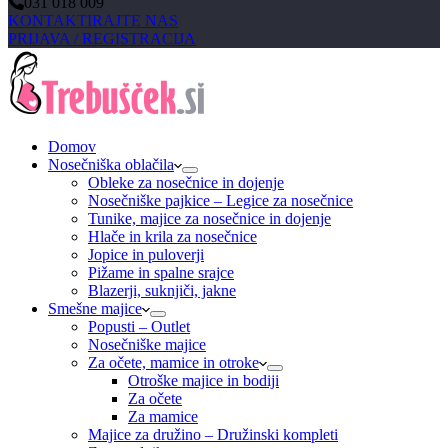
031 018 009
KONTAKTIRAJTE NAS
PRIJAVA / REGISTRACIJA
Domov
Nosečniška oblačila
Obleke za nosečnice in dojenje
Nosečniške pajkice – Legice za nosečnice
Tunike, majice za nosečnice in dojenje
Hlače in krila za nosečnice
Jopice in puloverji
Pižame in spalne srajce
Blazerji, suknjiči, jakne
Smešne majice
Popusti – Outlet
Nosečniške majice
Za očete, mamice in otroke
Otroške majice in bodiji
Za očete
Za mamice
Majice za družino – Družinski kompleti