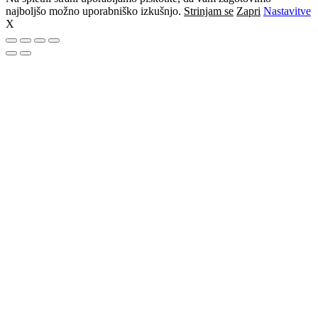
najboljšo možno uporabniško izkušnjo.
Strinjam se
Zapri
Nastavitve
X