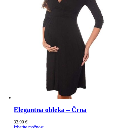
Elegantna obleka – Črna
33,90
€
Ta
Izberite možnosti