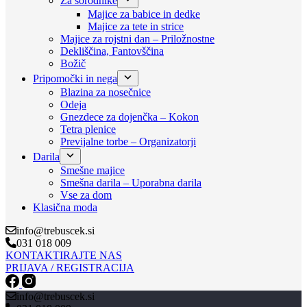
Za sorodnike
Majice za babice in dedke
Majice za tete in strice
Majice za rojstni dan – Priložnostne
Dekliščina, Fantovščina
Božič
Pripomočki in nega
Blazina za nosečnice
Odeja
Gnezdece za dojenčka – Kokon
Tetra plenice
Previjalne torbe – Organizatorji
Darila
Smešne majice
Smešna darila – Uporabna darila
Vse za dom
Klasična moda
info@trebuscek.si
031 018 009
KONTAKTIRAJTE NAS
PRIJAVA / REGISTRACIJA
info@trebuscek.si