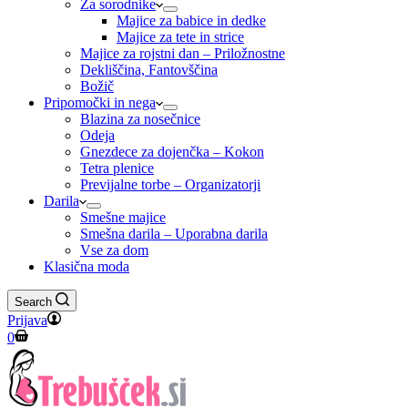
Za sorodnike
Majice za babice in dedke
Majice za tete in strice
Majice za rojstni dan – Priložnostne
Dekliščina, Fantovščina
Božič
Pripomočki in nega
Blazina za nosečnice
Odeja
Gnezdece za dojenčka – Kokon
Tetra plenice
Previjalne torbe – Organizatorji
Darila
Smešne majice
Smešna darila – Uporabna darila
Vse za dom
Klasična moda
Search
Prijava
Shopping
0
cart