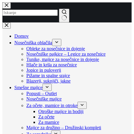
Skip
to
content
No
results
Domov
Nosečniška oblačila
Obleke za nosečnice in dojenje
Nosečniške pajkice – Legice za nosečnice
Tunike, majice za nosečnice in dojenje
Hlače in krila za nosečnice
Jopice in puloverji
Pižame in spalne srajce
Blazerji, suknjiči, jakne
Smešne majice
Popusti – Outlet
Nosečniške majice
Za očete, mamice in otroke
Otroške majice in bodiji
Za očete
Za mamice
Majice za družino – Družinski kompleti