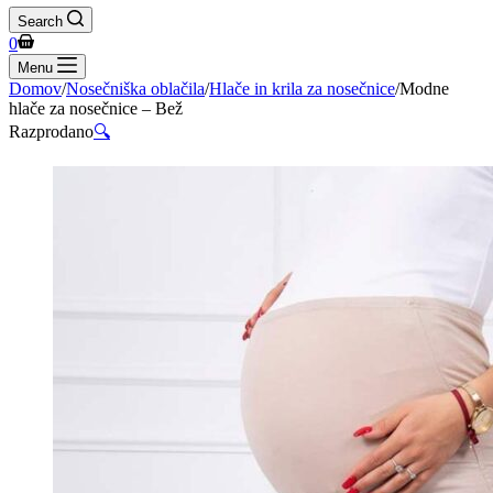
Search
Shopping
0
cart
Menu
Domov
/
Nosečniška oblačila
/
Hlače in krila za nosečnice
/
Modne
hlače za nosečnice – Bež
Razprodano
🔍