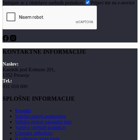
Strinjam se z obdelavo osebnih podatkov.
Prijavi me na e-novice
KONTAKTNE INFORMACIJE
Naslov:
Kamnik pod Krimom 201,
1352 Preserje
Tel.:
031 018 009
SPLOŠNE INFORMACIJE
Kontakt
Splošni pogoji poslovanja
Splošni pogoji nagradne igre
Varstvo osebnih podatkov
Uporaba piškotkov
Kvaliteta in vrsta majic