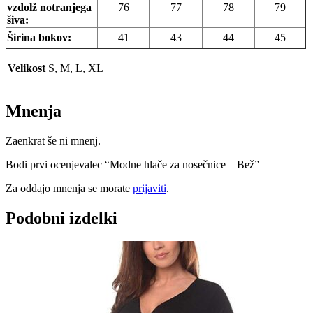
vzdolž notranjega
76
77
78
79
šiva:
Širina bokov:
41
43
44
45
Velikost
S, M, L, XL
Mnenja
Zaenkrat še ni mnenj.
Bodi prvi ocenjevalec “Modne hlače za nosečnice – Bež”
Za oddajo mnenja se morate
prijaviti
.
Podobni izdelki