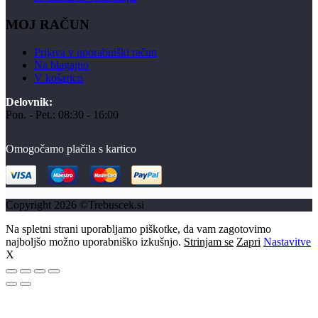
MOJ RAČUN
Prijava v uporabniški račun
Na blagajno
V košarico
Delovnik:
Pon. - Pet.: 08:30 - 16:00
Omogočamo plačila s kartico
Copyright 2026 ©Trebuscek.si
Na spletni strani uporabljamo piškotke, da vam zagotovimo
najboljšo možno uporabniško izkušnjo.
Strinjam se
Zapri
Nastavitve
X