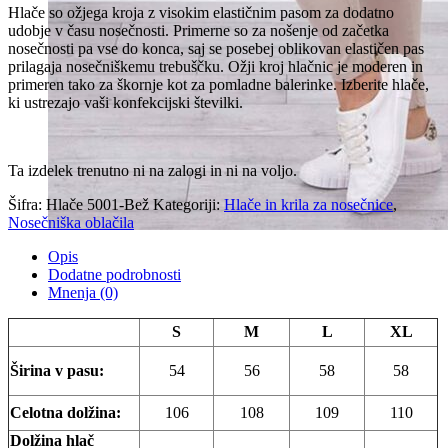
Hlače so ožjega kroja z visokim elastičnim pasom za dodatno
udobje v času nosečnosti. Primerne so za nošenje od začetka
nosečnosti pa vse do konca, saj se posebej oblikovan elastičen pas
prilagaja nosečniškemu trebuščku. Ožji kroj hlačnic je moderen in
primeren tako za škornje kot za pomladne balerinke. Izberite hlače,
ki ustrezajo vaši konfekcijski številki.
Ta izdelek trenutno ni na zalogi in ni na voljo.
Šifra:
Hlače 5001-Bež
Kategoriji:
Hlače in krila za nosečnice
,
Nosečniška oblačila
Opis
Dodatne podrobnosti
Mnenja (0)
S
M
L
XL
Širina v pasu:
54
56
58
58
Celotna dolžina:
106
108
109
110
Dolžina hlač