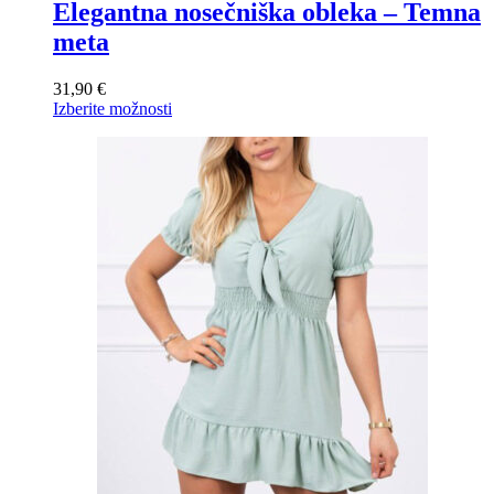
Elegantna nosečniška obleka – Temna
meta
31,90
€
Ta
Izberite možnosti
izdelek
ima
več
različic.
Možnosti
lahko
izberete
na
strani
izdelka