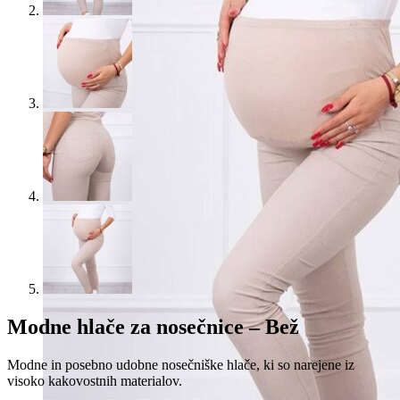
Modne hlače za nosečnice – Bež
Modne in posebno udobne nosečniške hlače, ki so narejene iz
visoko kakovostnih materialov.