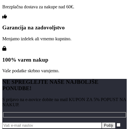
Brezplačna dostava za nakupe nad 60€.
Garancija na zadovoljstvo
Menjamo izdelek ali vrnemo kupnino.
100% varen nakup
Vaše podatke skrbno varujemo.
NE SPREGLEJTE NAŠE NAJBOLJŠE
PONUDBE!
S prijavo na e-novice dobite na mail KUPON ZA 5% POPUST NA
NAKUP.