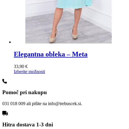
Elegantna obleka – Meta
33,90
€
Ta
Izberite možnosti
izdelek
ima
več
Pomoč pri nakupu
različic.
Možnosti
lahko
031 018 009 ali pišite na info@trebuscek.si.
izberete
na
strani
izdelka
Hitra dostava 1-3 dni