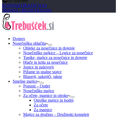
031 018 009
KONTAKTIRAJTE NAS
PRIJAVA / REGISTRACIJA
Domov
Nosečniška oblačila
Obleke za nosečnice in dojenje
Nosečniške pajkice – Legice za nosečnice
Tunike, majice za nosečnice in dojenje
Hlače in krila za nosečnice
Jopice in puloverji
Pižame in spalne srajce
Blazerji, suknjiči, jakne
Smešne majice
Popusti – Outlet
Nosečniške majice
Za očete, mamice in otroke
Otroške majice in bodiji
Za očete
Za mamice
Majice za družino – Družinski kompleti